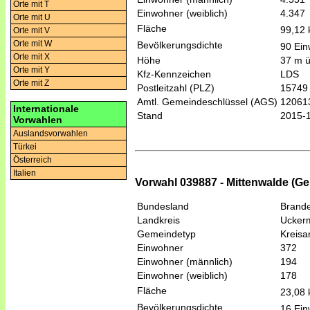
Orte mit T
Einwohner (weiblich)
4.347
Orte mit U
Fläche
99,12
Orte mit V
Orte mit W
Bevölkerungsdichte
90 Ein
Orte mit X
Höhe
37 m 
Orte mit Y
Kfz-Kennzeichen
LDS
Orte mit Z
Postleitzahl (PLZ)
15749
Amtl. Gemeindeschlüssel (AGS)
12061
Internationale
Stand
2015-
Vorwahlen
Auslandsvorwahlen
Türkei
Österreich
Italien
Vorwahl 039887 - Mittenwalde (Ge
Bundesland
Brand
Landkreis
Ucker
Gemeindetyp
Kreis
Einwohner
372
Einwohner (männlich)
194
Einwohner (weiblich)
178
Fläche
23,08
Bevölkerungsdichte
16 Ein