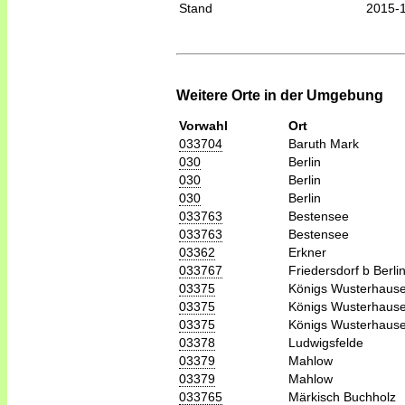
Stand
2015-
Weitere Orte in der Umgebung
Vorwahl
Ort
033704
Baruth Mark
030
Berlin
030
Berlin
030
Berlin
033763
Bestensee
033763
Bestensee
03362
Erkner
033767
Friedersdorf b Berli
03375
Königs Wusterhaus
03375
Königs Wusterhaus
03375
Königs Wusterhaus
03378
Ludwigsfelde
03379
Mahlow
03379
Mahlow
033765
Märkisch Buchholz