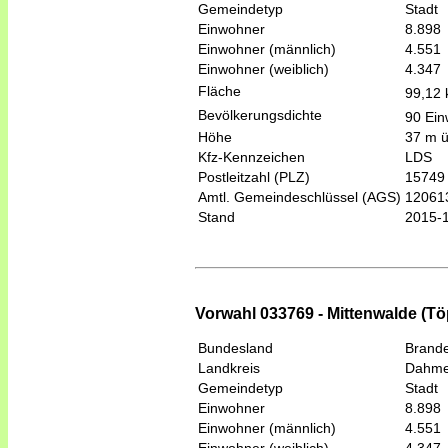
Gemeindetyp
Stadt
Einwohner
8.898
Einwohner (männlich)
4.551
Einwohner (weiblich)
4.347
Fläche
99,12
Bevölkerungsdichte
90 Ein
Höhe
37 m 
Kfz-Kennzeichen
LDS
Postleitzahl (PLZ)
15749
Amtl. Gemeindeschlüssel (AGS)
12061
Stand
2015-
Vorwahl 033769 - Mittenwalde (Tö
Bundesland
Brand
Landkreis
Dahme
Gemeindetyp
Stadt
Einwohner
8.898
Einwohner (männlich)
4.551
Einwohner (weiblich)
4.347