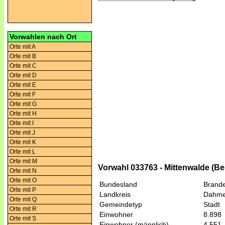
Vorwahlen nach Ort
Orte mit A
Orte mit B
Orte mit C
Orte mit D
Orte mit E
Orte mit F
Orte mit G
Orte mit H
Orte mit I
Orte mit J
Orte mit K
Orte mit L
Orte mit M
Vorwahl 033763 - Mittenwalde (B
Orte mit N
Orte mit O
Bundesland
Brand
Orte mit P
Landkreis
Dahme
Orte mit Q
Gemeindetyp
Stadt
Orte mit R
Einwohner
8.898
Orte mit S
Einwohner (männlich)
4.551