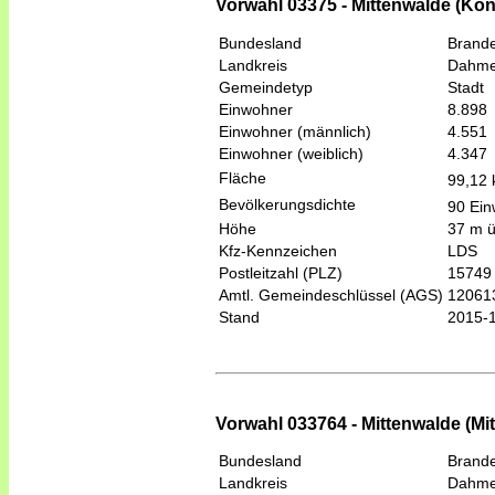
Vorwahl 03375 - Mittenwalde (Kö
Bundesland
Brand
Landkreis
Dahme
Gemeindetyp
Stadt
Einwohner
8.898
Einwohner (männlich)
4.551
Einwohner (weiblich)
4.347
Fläche
99,12
Bevölkerungsdichte
90 Ein
Höhe
37 m 
Kfz-Kennzeichen
LDS
Postleitzahl (PLZ)
15749
Amtl. Gemeindeschlüssel (AGS)
12061
Stand
2015-
Vorwahl 033764 - Mittenwalde (Mi
Bundesland
Brand
Landkreis
Dahme