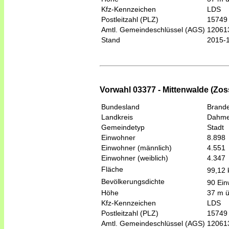
Kfz-Kennzeichen
LDS
Postleitzahl (PLZ)
15749
Amtl. Gemeindeschlüssel (AGS)
12061
Stand
2015-
Vorwahl 03377 - Mittenwalde (Zo
Bundesland
Brand
Landkreis
Dahme
Gemeindetyp
Stadt
Einwohner
8.898
Einwohner (männlich)
4.551
Einwohner (weiblich)
4.347
Fläche
99,12
Bevölkerungsdichte
90 Ein
Höhe
37 m 
Kfz-Kennzeichen
LDS
Postleitzahl (PLZ)
15749
Amtl. Gemeindeschlüssel (AGS)
12061