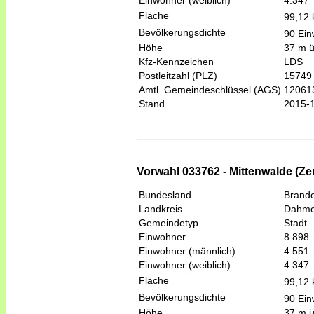
Fläche
99,12
Bevölkerungsdichte
90 Ein
Höhe
37 m 
Kfz-Kennzeichen
LDS
Postleitzahl (PLZ)
15749
Amtl. Gemeindeschlüssel (AGS)
12061
Stand
2015-
Vorwahl 033762 - Mittenwalde (Ze
Bundesland
Brand
Landkreis
Dahme
Gemeindetyp
Stadt
Einwohner
8.898
Einwohner (männlich)
4.551
Einwohner (weiblich)
4.347
Fläche
99,12
Bevölkerungsdichte
90 Ein
Höhe
37 m 