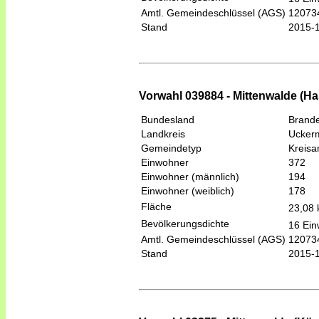
Amtl. Gemeindeschlüssel (AGS)
12073
Stand
2015-
Vorwahl 039884 - Mittenwalde (Ha
Bundesland
Brand
Landkreis
Ucker
Gemeindetyp
Kreis
Einwohner
372
Einwohner (männlich)
194
Einwohner (weiblich)
178
Fläche
23,08
Bevölkerungsdichte
16 Ein
Amtl. Gemeindeschlüssel (AGS)
12073
Stand
2015-