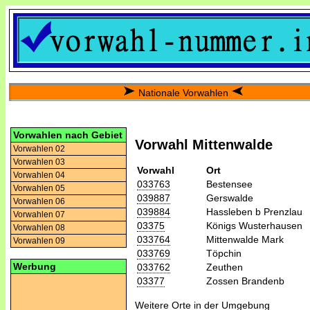
Nationale Vorwahlen
Vorwahlen nach Gebiet
Vorwahl Mittenwalde
Vorwahlen 02
Vorwahlen 03
Vorwahl
Ort
Vorwahlen 04
033763
Bestensee
Vorwahlen 05
039887
Gerswalde
Vorwahlen 06
039884
Hassleben b Prenzlau
Vorwahlen 07
03375
Königs Wusterhausen
Vorwahlen 08
033764
Mittenwalde Mark
Vorwahlen 09
033769
Töpchin
Werbung
033762
Zeuthen
03377
Zossen Brandenb
Weitere Orte in der Umgebung