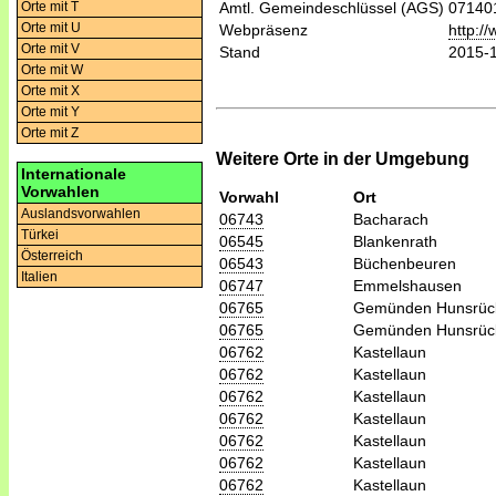
Orte mit T
Amtl. Gemeindeschlüssel (AGS)
07140
Orte mit U
Webpräsenz
http:/
Orte mit V
Stand
2015-
Orte mit W
Orte mit X
Orte mit Y
Orte mit Z
Weitere Orte in der Umgebung
Internationale
Vorwahlen
Vorwahl
Ort
Auslandsvorwahlen
06743
Bacharach
Türkei
06545
Blankenrath
Österreich
06543
Büchenbeuren
Italien
06747
Emmelshausen
06765
Gemünden Hunsrüc
06765
Gemünden Hunsrüc
06762
Kastellaun
06762
Kastellaun
06762
Kastellaun
06762
Kastellaun
06762
Kastellaun
06762
Kastellaun
06762
Kastellaun