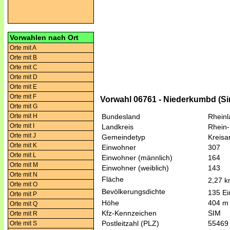
Vorwahlen nach Ort
Orte mit A
Orte mit B
Orte mit C
Orte mit D
Orte mit E
Orte mit F
Vorwahl 06761 - Niederkumbd (S
Orte mit G
Orte mit H
Bundesland
Rheinl
Orte mit I
Landkreis
Rhein-
Orte mit J
Gemeindetyp
Kreis
Orte mit K
Einwohner
307
Orte mit L
Einwohner (männlich)
164
Orte mit M
Einwohner (weiblich)
143
Orte mit N
Fläche
2,27 
Orte mit O
Bevölkerungsdichte
135 Ei
Orte mit P
Höhe
404 m
Orte mit Q
Kfz-Kennzeichen
SIM
Orte mit R
Postleitzahl (PLZ)
55469
Orte mit S