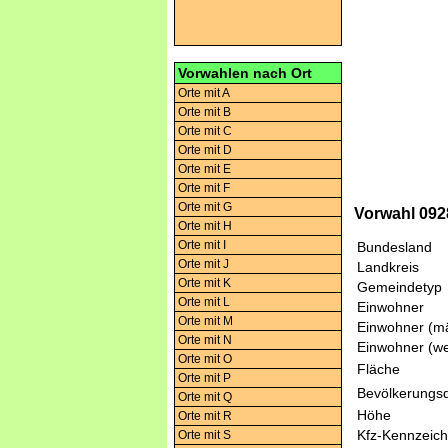
Vorwahlen nach Ort
Orte mit A
Orte mit B
Orte mit C
Orte mit D
Orte mit E
Orte mit F
Orte mit G
Vorwahl 092
Orte mit H
Orte mit I
Bundesland
Orte mit J
Landkreis
Orte mit K
Gemeindetyp
Orte mit L
Einwohner
Orte mit M
Einwohner (mä
Orte mit N
Einwohner (we
Orte mit O
Fläche
Orte mit P
Bevölkerungsd
Orte mit Q
Höhe
Orte mit R
Kfz-Kennzeic
Orte mit S