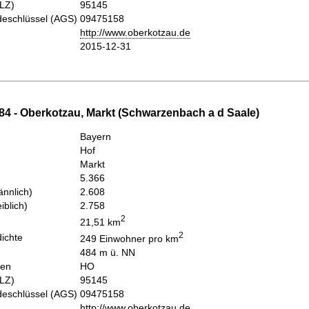
PLZ)
95145
eschlüssel (AGS)
09475158
http://www.oberkotzau.de
2015-12-31
84 - Oberkotzau, Markt (Schwarzenbach a d Saale)
Bayern
Hof
Markt
5.366
nnlich)
2.608
iblich)
2.758
2
21,51 km
2
ichte
249 Einwohner pro km
484 m ü. NN
hen
HO
PLZ)
95145
eschlüssel (AGS)
09475158
http://www.oberkotzau.de