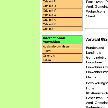
Orte mit T
Postleitzahl (
Orte mit U
Amtl. Gemeind
Orte mit V
Webpräsenz
Orte mit W
Stand
Orte mit X
Orte mit Y
Orte mit Z
Internationale
Vorwahl 092
Vorwahlen
Auslandsvorwahlen
Bundesland
Türkei
Landkreis
Österreich
Gemeindetyp
Italien
Einwohner
Einwohner (mä
Einwohner (we
Fläche
Bevölkerungsd
Höhe
Kfz-Kennzeic
Postleitzahl (
Amtl. Gemeind
Webpräsenz