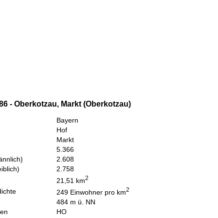
86 - Oberkotzau, Markt (Oberkotzau)
Bayern
Hof
Markt
5.366
nnlich)
2.608
iblich)
2.758
2
21,51 km
2
ichte
249 Einwohner pro km
484 m ü. NN
hen
HO