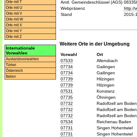
Orte mit T
Amtl. Gemeindeschlüssel (AGS)
08335
Orte mit U
Webpräsenz
http:/
Orte mit V
Stand
2015-
Orte mit W
Orte mit X
Orte mit Y
Orte mit Z
Weitere Orte in der Umgebung
Internationale
Vorwahlen
Vorwahl
Ort
Auslandsvorwahlen
07533
Allensbach
Türkei
07734
Gailingen
Österreich
07734
Gailingen
Italien
07739
Hilzingen
07739
Hilzingen
07531
Konstanz
07735
Öhningen
07732
Radolfzell am Bode
07732
Radolfzell am Bode
07732
Radolfzell am Bode
07534
Reichenau Baden
07731
Singen Hohentwiel
07731
Singen Hohentwiel