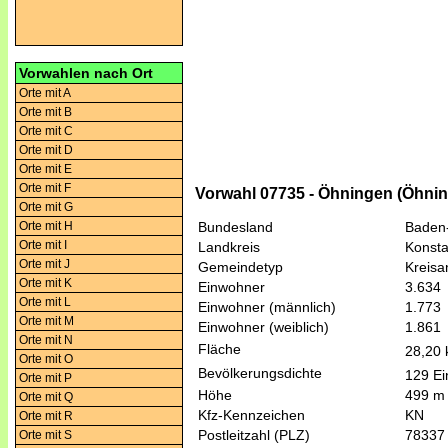
Vorwahlen nach Ort
Orte mit A
Orte mit B
Orte mit C
Orte mit D
Orte mit E
Orte mit F
Vorwahl 07735 - Öhningen (Öhni
Orte mit G
Orte mit H
Bundesland
Baden
Orte mit I
Landkreis
Konst
Orte mit J
Gemeindetyp
Kreis
Orte mit K
Einwohner
3.634
Orte mit L
Einwohner (männlich)
1.773
Orte mit M
Einwohner (weiblich)
1.861
Orte mit N
Fläche
28,20
Orte mit O
Bevölkerungsdichte
129 Ei
Orte mit P
Höhe
499 m
Orte mit Q
Kfz-Kennzeichen
KN
Orte mit R
Postleitzahl (PLZ)
78337
Orte mit S