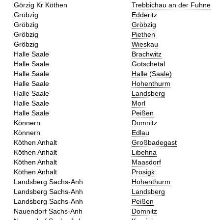
Görzig Kr Köthen
Trebbichau an der Fuhne
Gröbzig
Edderitz
Gröbzig
Gröbzig
Gröbzig
Piethen
Gröbzig
Wieskau
Halle Saale
Brachwitz
Halle Saale
Gotschetal
Halle Saale
Halle (Saale)
Halle Saale
Hohenthurm
Halle Saale
Landsberg
Halle Saale
Morl
Halle Saale
Peißen
Könnern
Domnitz
Könnern
Edlau
Köthen Anhalt
Großbadegast
Köthen Anhalt
Libehna
Köthen Anhalt
Maasdorf
Köthen Anhalt
Prosigk
Landsberg Sachs-Anh
Hohenthurm
Landsberg Sachs-Anh
Landsberg
Landsberg Sachs-Anh
Peißen
Nauendorf Sachs-Anh
Domnitz