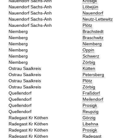
Nauendorf Sachs-Anh
Krosigk
Nauendorf Sachs-Anh
Löbejün
Nauendorf Sachs-Anh
Nauendorf
Nauendorf Sachs-Anh
Neutz-Lettewitz
Nauendorf Sachs-Anh
Plötz
Niemberg
Brachstedt
Niemberg
Braschwitz
Niemberg
Niemberg
Niemberg
Oppin
Niemberg
Schwerz
Niemberg
Zörbig
Ostrau Saalkreis
Kütten
Ostrau Saalkreis
Petersberg
Ostrau Saalkreis
Plötz
Ostrau Saalkreis
Zörbig
Quellendorf
Fraßdorf
Quellendorf
Meilendorf
Quellendorf
Prosigk
Quellendorf
Reupzig
Radegast Kr Köthen
Görzig
Radegast Kr Köthen
Libehna
Radegast Kr Köthen
Prosigk
Radegast Kr Köthen
Radegast