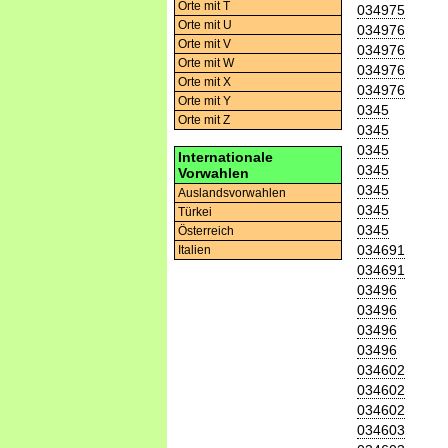
Orte mit T
034975
Orte mit U
034976
Orte mit V
034976
Orte mit W
034976
Orte mit X
034976
Orte mit Y
0345
Orte mit Z
0345
0345
Internationale
0345
Vorwahlen
0345
Auslandsvorwahlen
0345
Türkei
0345
Österreich
034691
Italien
034691
03496
03496
03496
03496
034602
034602
034602
034603