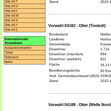
Orte mit T
Stand
2015-
Orte mit U
Orte mit V
Orte mit W
Orte mit X
Orte mit Y
Vorwahl 04182 - Otter (Tostedt)
Orte mit Z
Bundesland
Niede
Internationale
Landkreis
Harbu
Vorwahlen
Gemeindetyp
Kreis
Auslandsvorwahlen
Einwohner
1.716
Türkei
Einwohner (männlich)
894
Österreich
Einwohner (weiblich)
822
Italien
Fläche
34,13
Bevölkerungsdichte
50 Ein
Amtl. Gemeindeschlüssel (AGS)
03353
Stand
2015-
Vorwahl 04188 - Otter (Welle Nord