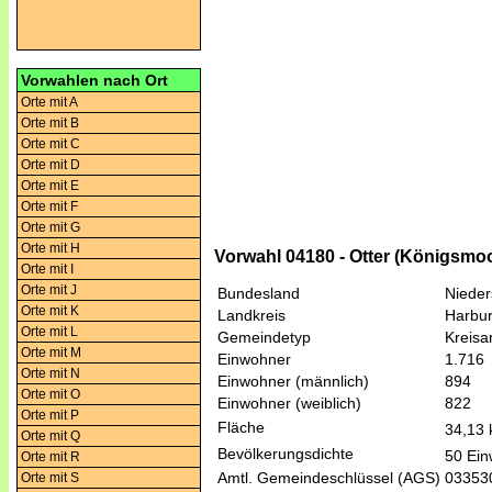
Vorwahlen nach Ort
Orte mit A
Orte mit B
Orte mit C
Orte mit D
Orte mit E
Orte mit F
Orte mit G
Orte mit H
Vorwahl 04180 - Otter (Königsmo
Orte mit I
Orte mit J
Bundesland
Niede
Orte mit K
Landkreis
Harbu
Orte mit L
Gemeindetyp
Kreis
Orte mit M
Einwohner
1.716
Orte mit N
Einwohner (männlich)
894
Orte mit O
Einwohner (weiblich)
822
Orte mit P
Fläche
34,13
Orte mit Q
Bevölkerungsdichte
50 Ein
Orte mit R
Amtl. Gemeindeschlüssel (AGS)
03353
Orte mit S