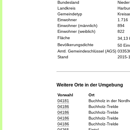
Bundesland
Niede
Landkreis
Harbu
Gemeindetyp
Kreis
Einwohner
1.716
Einwohner (männlich)
894
Einwohner (weiblich)
822
Fläche
34,13
Bevölkerungsdichte
50 Ein
Amtl. Gemeindeschlüssel (AGS)
03353
Stand
2015-
Weitere Orte in der Umgebung
Vorwahl
Ort
04181
Buchholz in der Nordh
04186
Buchholz-Trelde
04186
Buchholz-Trelde
04186
Buchholz-Trelde
04186
Buchholz-Trelde
04265
Fintel