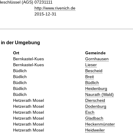
eschlüssel (AGS)
07231111
http://www.rivenich.de
2015-12-31
e in der Umgebung
Ort
Gemeinde
Bernkastel-Kues
Gornhausen
Bernkastel-Kues
Lieser
Büdlich
Bescheid
Büdlich
Breit
Büdlich
Büdlich
Büdlich
Heidenburg
Büdlich
Naurath (Wald)
Hetzerath Mosel
Dierscheid
Hetzerath Mosel
Dodenburg
Hetzerath Mosel
Esch
Hetzerath Mosel
Gladbach
Hetzerath Mosel
Heckenmünster
Hetzerath Mosel
Heidweiler