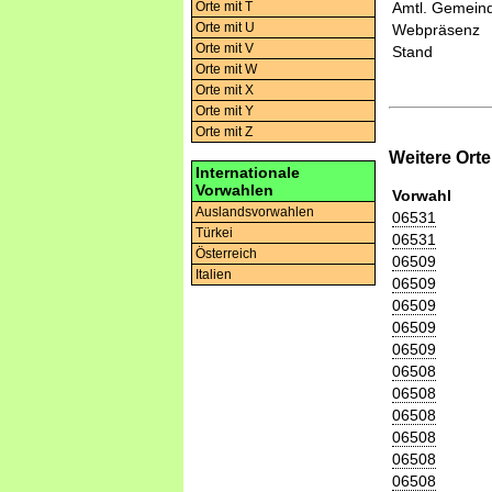
Orte mit T
Amtl. Gemeind
Orte mit U
Webpräsenz
Orte mit V
Stand
Orte mit W
Orte mit X
Orte mit Y
Orte mit Z
Weitere Ort
Internationale
Vorwahlen
Vorwahl
Auslandsvorwahlen
06531
Türkei
06531
Österreich
06509
Italien
06509
06509
06509
06509
06508
06508
06508
06508
06508
06508