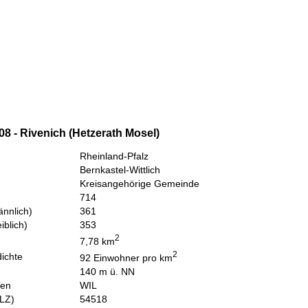
8 - Rivenich (Hetzerath Mosel)
Rheinland-Pfalz
Bernkastel-Wittlich
Kreisangehörige Gemeinde
714
nnlich)
361
iblich)
353
2
7,78 km
2
ichte
92 Einwohner pro km
140 m ü. NN
hen
WIL
PLZ)
54518