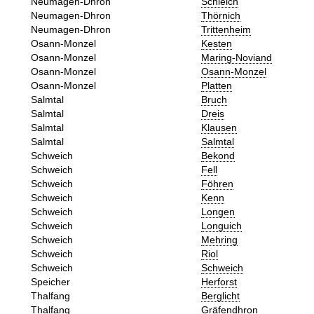
Neumagen-Dhron
Schleich
Neumagen-Dhron
Thörnich
Neumagen-Dhron
Trittenheim
Osann-Monzel
Kesten
Osann-Monzel
Maring-Noviand
Osann-Monzel
Osann-Monzel
Osann-Monzel
Platten
Salmtal
Bruch
Salmtal
Dreis
Salmtal
Klausen
Salmtal
Salmtal
Schweich
Bekond
Schweich
Fell
Schweich
Föhren
Schweich
Kenn
Schweich
Longen
Schweich
Longuich
Schweich
Mehring
Schweich
Riol
Schweich
Schweich
Speicher
Herforst
Thalfang
Berglicht
Thalfang
Gräfendhron