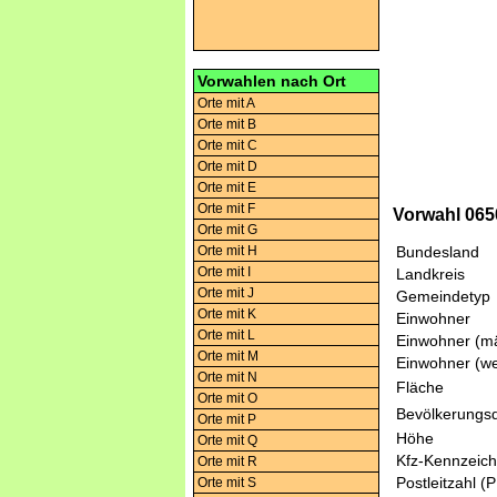
Vorwahlen nach Ort
Orte mit A
Orte mit B
Orte mit C
Orte mit D
Orte mit E
Orte mit F
Vorwahl 0650
Orte mit G
Orte mit H
Bundesland
Orte mit I
Landkreis
Orte mit J
Gemeindetyp
Orte mit K
Einwohner
Orte mit L
Einwohner (mä
Orte mit M
Einwohner (we
Orte mit N
Fläche
Orte mit O
Bevölkerungsd
Orte mit P
Höhe
Orte mit Q
Kfz-Kennzeic
Orte mit R
Postleitzahl (
Orte mit S