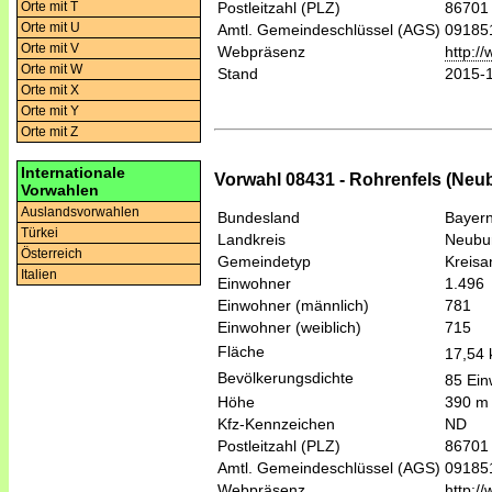
Orte mit T
Postleitzahl (PLZ)
86701
Orte mit U
Amtl. Gemeindeschlüssel (AGS)
09185
Orte mit V
Webpräsenz
http:/
Orte mit W
Stand
2015-
Orte mit X
Orte mit Y
Orte mit Z
Internationale
Vorwahl 08431 - Rohrenfels (Neu
Vorwahlen
Auslandsvorwahlen
Bundesland
Bayer
Türkei
Landkreis
Neubu
Österreich
Gemeindetyp
Kreis
Italien
Einwohner
1.496
Einwohner (männlich)
781
Einwohner (weiblich)
715
Fläche
17,54
Bevölkerungsdichte
85 Ein
Höhe
390 m
Kfz-Kennzeichen
ND
Postleitzahl (PLZ)
86701
Amtl. Gemeindeschlüssel (AGS)
09185
Webpräsenz
http:/