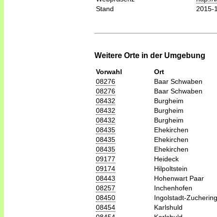
Stand
2015-
Weitere Orte in der Umgebung
Vorwahl
Ort
08276
Baar Schwaben
08276
Baar Schwaben
08432
Burgheim
08432
Burgheim
08432
Burgheim
08435
Ehekirchen
08435
Ehekirchen
08435
Ehekirchen
09177
Heideck
09174
Hilpoltstein
08443
Hohenwart Paar
08257
Inchenhofen
08450
Ingolstadt-Zucherin
08454
Karlshuld