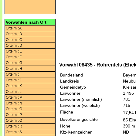
Vorwahlen nach Ort
Orte mit A
Orte mit B
Orte mit C
Orte mit D
Orte mit E
Orte mit F
Orte mit G
Vorwahl 08435 - Rohrenfels (Ehek
Orte mit H
Orte mit I
Bundesland
Bayer
Orte mit J
Landkreis
Neubu
Orte mit K
Gemeindetyp
Kreis
Orte mit L
Einwohner
1.496
Orte mit M
Einwohner (männlich)
781
Orte mit N
Einwohner (weiblich)
715
Orte mit O
Fläche
17,54
Orte mit P
Bevölkerungsdichte
85 Ein
Orte mit Q
Höhe
390 m
Orte mit R
Kfz-Kennzeichen
ND
Orte mit S