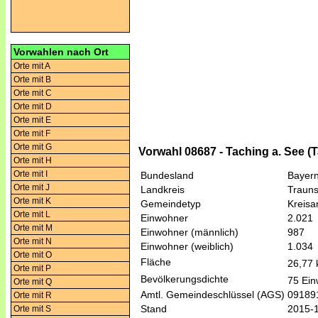
Vorwahlen nach Ort
Orte mit A
Orte mit B
Orte mit C
Orte mit D
Orte mit E
Orte mit F
Orte mit G
Vorwahl 08687 - Taching a. See (
Orte mit H
Orte mit I
Bundesland
Bayer
Orte mit J
Landkreis
Trauns
Orte mit K
Gemeindetyp
Kreis
Orte mit L
Einwohner
2.021
Orte mit M
Einwohner (männlich)
987
Orte mit N
Einwohner (weiblich)
1.034
Orte mit O
Fläche
26,77
Orte mit P
Bevölkerungsdichte
75 Ein
Orte mit Q
Amtl. Gemeindeschlüssel (AGS)
09189
Orte mit R
Stand
2015-
Orte mit S