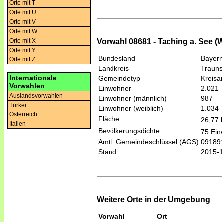
Orte mit T
Orte mit U
Orte mit V
Orte mit W
Orte mit X
Vorwahl 08681 - Taching a. See (
Orte mit Y
Bundesland
Bayer
Orte mit Z
Landkreis
Trauns
Internationale
Gemeindetyp
Kreis
Vorwahlen
Einwohner
2.021
Auslandsvorwahlen
Einwohner (männlich)
987
Türkei
Einwohner (weiblich)
1.034
Österreich
Fläche
26,77
Italien
Bevölkerungsdichte
75 Ein
Amtl. Gemeindeschlüssel (AGS)
09189
Stand
2015-
Weitere Orte in der Umgebung
Vorwahl
Ort