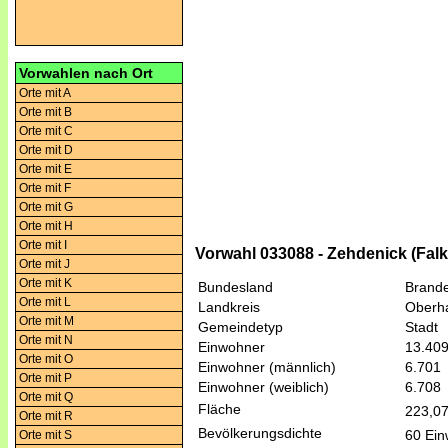
Vorwahlen nach Ort
Orte mit A
Orte mit B
Orte mit C
Orte mit D
Orte mit E
Orte mit F
Orte mit G
Orte mit H
Orte mit I
Vorwahl 033088 - Zehdenick (Falk
Orte mit J
Orte mit K
Bundesland
Brand
Orte mit L
Landkreis
Oberh
Orte mit M
Gemeindetyp
Stadt
Orte mit N
Einwohner
13.40
Orte mit O
Einwohner (männlich)
6.701
Orte mit P
Einwohner (weiblich)
6.708
Orte mit Q
Fläche
223,0
Orte mit R
Bevölkerungsdichte
60 Ein
Orte mit S