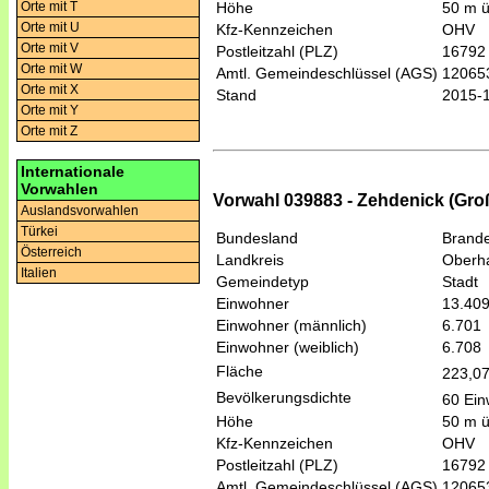
Orte mit T
Höhe
50 m 
Orte mit U
Kfz-Kennzeichen
OHV
Orte mit V
Postleitzahl (PLZ)
16792
Orte mit W
Amtl. Gemeindeschlüssel (AGS)
12065
Orte mit X
Stand
2015-
Orte mit Y
Orte mit Z
Internationale
Vorwahlen
Vorwahl 039883 - Zehdenick (Groß
Auslandsvorwahlen
Türkei
Bundesland
Brand
Österreich
Landkreis
Oberh
Italien
Gemeindetyp
Stadt
Einwohner
13.40
Einwohner (männlich)
6.701
Einwohner (weiblich)
6.708
Fläche
223,0
Bevölkerungsdichte
60 Ein
Höhe
50 m 
Kfz-Kennzeichen
OHV
Postleitzahl (PLZ)
16792
Amtl. Gemeindeschlüssel (AGS)
12065