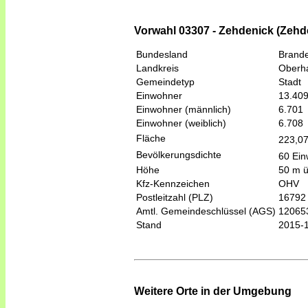
Vorwahl 03307 - Zehdenick (Zehd
Bundesland
Brand
Landkreis
Oberh
Gemeindetyp
Stadt
Einwohner
13.40
Einwohner (männlich)
6.701
Einwohner (weiblich)
6.708
Fläche
223,0
Bevölkerungsdichte
60 Ein
Höhe
50 m 
Kfz-Kennzeichen
OHV
Postleitzahl (PLZ)
16792
Amtl. Gemeindeschlüssel (AGS)
12065
Stand
2015-
Weitere Orte in der Umgebung