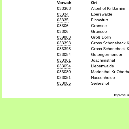
Vorwahl
Ort
033363
Altenhof Kr Barnim
03334
Eberswalde
03335
Finowfurt
03306
Gransee
03306
Gransee
039883
Groß Dolln
033393
Gross Schonebeck K
033393
Gross Schonebeck K
033084
Gutengermendorf
033361
Joachimsthal
033054
Liebenwalde
033080
Marienthal Kr Oberh
033051
Nassenheide
033085
Seilershof
Impressum