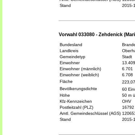
Stand
2015-
Vorwahl 033080 - Zehdenick (Mari
Bundesland
Brand
Landkreis
Oberh
Gemeindetyp
Stadt
Einwohner
13.40
Einwohner (männlich)
6.701
Einwohner (weiblich)
6.708
Fläche
223,0
Bevölkerungsdichte
60 Ein
Höhe
50 m 
Kfz-Kennzeichen
OHV
Postleitzahl (PLZ)
16792
Amtl. Gemeindeschlüssel (AGS)
12065
Stand
2015-