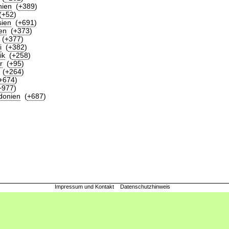
ien
(
+389
)
(
+52
)
sien
(
+691
)
en
(
+373
)
(
+377
)
i
(
+382
)
ik
(
+258
)
r
(
+95
)
(
+264
)
+674
)
+977
)
donien
(
+687
)
Impressum und Kontakt
Datenschutzhinweis