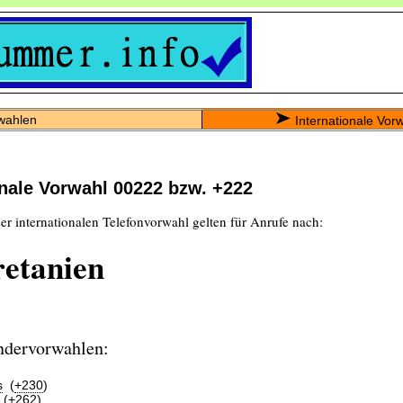
wahlen
Internationale Vor
onale Vorwahl 00222 bzw. +222
er internationalen Telefonvorwahl gelten für Anrufe nach:
etanien
ndervorwahlen:
s
(
+230
)
(
+262
)