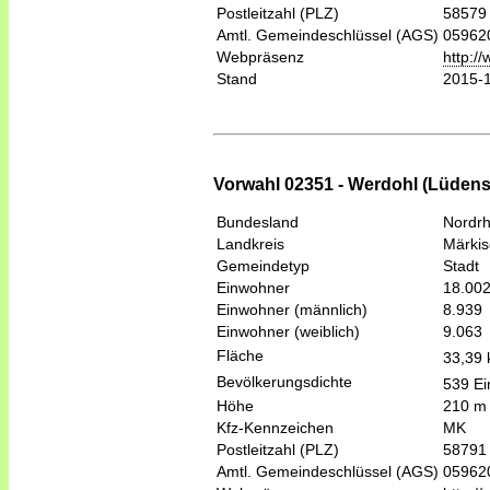
Postleitzahl (PLZ)
58579
Amtl. Gemeindeschlüssel (AGS)
05962
Webpräsenz
http:/
Stand
2015-
Vorwahl 02351 - Werdohl (Lüdens
Bundesland
Nordrh
Landkreis
Märkis
Gemeindetyp
Stadt
Einwohner
18.00
Einwohner (männlich)
8.939
Einwohner (weiblich)
9.063
Fläche
33,39
Bevölkerungsdichte
539 Ei
Höhe
210 m
Kfz-Kennzeichen
MK
Postleitzahl (PLZ)
58791
Amtl. Gemeindeschlüssel (AGS)
05962