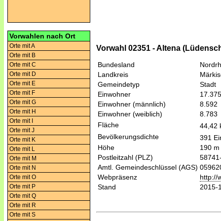
Vorwahlen nach Ort
Orte mit A
Vorwahl 02351 - Altena (Lüdensc
Orte mit B
Bundesland
Nordrh
Orte mit C
Orte mit D
Landkreis
Märkis
Orte mit E
Gemeindetyp
Stadt
Orte mit F
Einwohner
17.37
Orte mit G
Einwohner (männlich)
8.592
Orte mit H
Einwohner (weiblich)
8.783
Orte mit I
Fläche
44,42
Orte mit J
Bevölkerungsdichte
391 Ei
Orte mit K
Höhe
190 m
Orte mit L
Postleitzahl (PLZ)
58741
Orte mit M
Amtl. Gemeindeschlüssel (AGS)
05962
Orte mit N
Webpräsenz
http:/
Orte mit O
Orte mit P
Stand
2015-
Orte mit Q
Orte mit R
Orte mit S