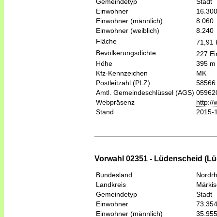
Gemeindetyp
Stadt
Einwohner
16.30
Einwohner (männlich)
8.060
Einwohner (weiblich)
8.240
Fläche
71,91
Bevölkerungsdichte
227 Ei
Höhe
395 m
Kfz-Kennzeichen
MK
Postleitzahl (PLZ)
58566
Amtl. Gemeindeschlüssel (AGS)
05962
Webpräsenz
http:/
Stand
2015-
Vorwahl 02351 - Lüdenscheid (L
Bundesland
Nordrh
Landkreis
Märkis
Gemeindetyp
Stadt
Einwohner
73.35
Einwohner (männlich)
35.95