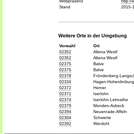
Webpräsenz
http:/
Stand
2015-
Weitere Orte in der Umgebung
Vorwahl
Ort
02352
Altena Westf
02352
Altena Westf
02375
Balve
02375
Balve
02378
Fröndenberg-Langsc
02334
Hagen-Hohenlimburg
02372
Hemer
02371
Iserlohn
02374
Iserlohn-Letmathe
02379
Menden-Asbeck
02394
Neuenrade-Affeln
02304
Schwerte
02392
Werdohl