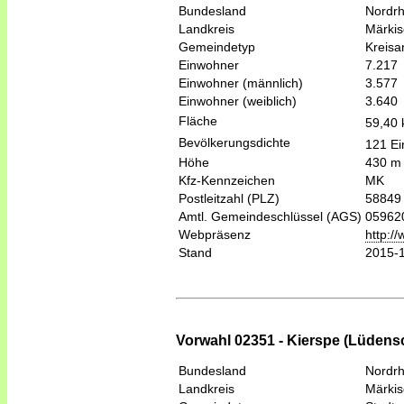
Bundesland
Nordrh
Landkreis
Märkis
Gemeindetyp
Kreis
Einwohner
7.217
Einwohner (männlich)
3.577
Einwohner (weiblich)
3.640
Fläche
59,40
Bevölkerungsdichte
121 Ei
Höhe
430 m
Kfz-Kennzeichen
MK
Postleitzahl (PLZ)
58849
Amtl. Gemeindeschlüssel (AGS)
05962
Webpräsenz
http:/
Stand
2015-
Vorwahl 02351 - Kierspe (Lüdens
Bundesland
Nordrh
Landkreis
Märkis