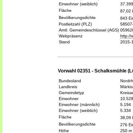
Einwohner (weiblich)
37.39
Fläche
87,02
Bevölkerungsdichte
843 Ei
Postleitzahl (PLZ)
58507
Amtl. Gemeindeschlüssel (AGS)
05962
Webpräsenz
http:/
Stand
2015-
Vorwahl 02351 - Schalksmühle (
Bundesland
Nordrh
Landkreis
Märkis
Gemeindetyp
Kreis
Einwohner
10.52
Einwohner (männlich)
5.194
Einwohner (weiblich)
5.334
Fläche
38,09
Bevölkerungsdichte
276 Ei
Höhe
250 m