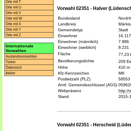
Orte mit T
Orte mit U
Vorwahl 02351 - Halver (Lüdensc
Orte mit V
Bundesland
Nordrh
Orte mit W
Landkreis
Märkis
Orte mit X
Gemeindetyp
Stadt
Orte mit Y
Orte mit Z
Einwohner
16.117
Einwohner (männlich)
7.886
Internationale
Einwohner (weiblich)
8.231
Vorwahlen
Fläche
77,23
Auslandsvorwahlen
Bevölkerungsdichte
209 Ei
Türkei
Höhe
410 m
Österreich
Kfz-Kennzeichen
MK
Italien
Postleitzahl (PLZ)
58553
Amtl. Gemeindeschlüssel (AGS)
05962
Webpräsenz
http:/
Stand
2015-
Vorwahl 02351 - Herscheid (Lüde