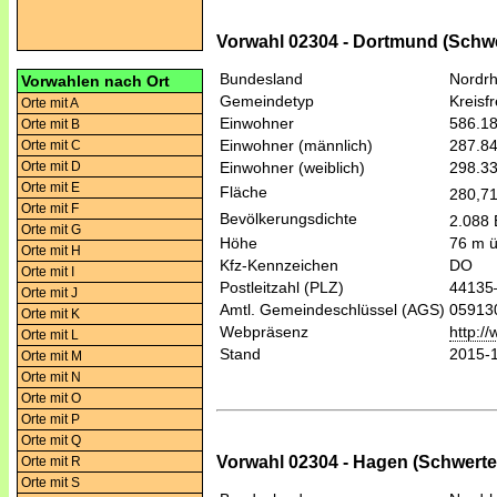
Vorwahl 02304 - Dortmund (Schwe
Bundesland
Nordrh
Vorwahlen nach Ort
Gemeindetyp
Kreisfr
Orte mit A
Einwohner
586.1
Orte mit B
Einwohner (männlich)
287.8
Orte mit C
Orte mit D
Einwohner (weiblich)
298.3
Orte mit E
Fläche
280,7
Orte mit F
Bevölkerungsdichte
2.088 
Orte mit G
Höhe
76 m 
Orte mit H
Kfz-Kennzeichen
DO
Orte mit I
Postleitzahl (PLZ)
44135
Orte mit J
Amtl. Gemeindeschlüssel (AGS)
05913
Orte mit K
Webpräsenz
http:/
Orte mit L
Stand
2015-
Orte mit M
Orte mit N
Orte mit O
Orte mit P
Orte mit Q
Vorwahl 02304 - Hagen (Schwerte
Orte mit R
Orte mit S