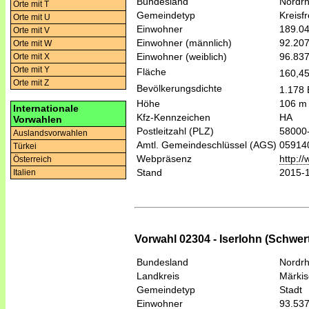
Bundesland
Nordrh
Orte mit T
Gemeindetyp
Kreisfr
Orte mit U
Einwohner
189.0
Orte mit V
Einwohner (männlich)
92.20
Orte mit W
Einwohner (weiblich)
96.83
Orte mit X
Orte mit Y
Fläche
160,4
Orte mit Z
Bevölkerungsdichte
1.178 
Höhe
106 m
Internationale
Kfz-Kennzeichen
HA
Vorwahlen
Postleitzahl (PLZ)
58000
Auslandsvorwahlen
Amtl. Gemeindeschlüssel (AGS)
05914
Türkei
Webpräsenz
http:/
Österreich
Stand
2015-
Italien
Vorwahl 02304 - Iserlohn (Schwer
Bundesland
Nordrh
Landkreis
Märkis
Gemeindetyp
Stadt
Einwohner
93.53