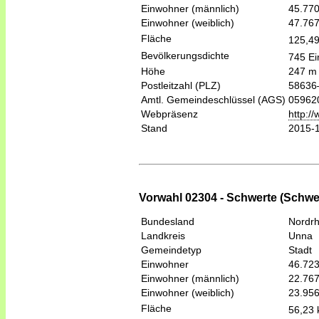
Einwohner (männlich)
45.77
Einwohner (weiblich)
47.76
Fläche
125,4
Bevölkerungsdichte
745 Ei
Höhe
247 m
Postleitzahl (PLZ)
58636
Amtl. Gemeindeschlüssel (AGS)
05962
Webpräsenz
http:/
Stand
2015-
Vorwahl 02304 - Schwerte (Schwe
Bundesland
Nordrh
Landkreis
Unna
Gemeindetyp
Stadt
Einwohner
46.72
Einwohner (männlich)
22.76
Einwohner (weiblich)
23.95
Fläche
56,23