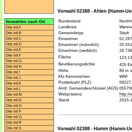
Vorwahl 02388 - Ahlen (Hamm-Ue
Bundesland
Nordrh
Vorwahlen nach Ort
Landkreis
Waren
Orte mit A
Gemeindetyp
Stadt
Orte mit B
Einwohner
52.28
Orte mit C
Orte mit D
Einwohner (männlich)
25.55
Orte mit E
Einwohner (weiblich)
26.73
Orte mit F
Fläche
123,1
Orte mit G
Bevölkerungsdichte
425 Ei
Orte mit H
Höhe
80 m 
Orte mit I
Kfz-Kennzeichen
WAF
Orte mit J
Postleitzahl (PLZ)
59227
Orte mit K
Amtl. Gemeindeschlüssel (AGS)
05570
Orte mit L
Webpräsenz
http:/
Orte mit M
Stand
2015-
Orte mit N
Orte mit O
Orte mit P
Orte mit Q
Orte mit R
Vorwahl 02388 - Hamm (Hamm-Ue
Orte mit S