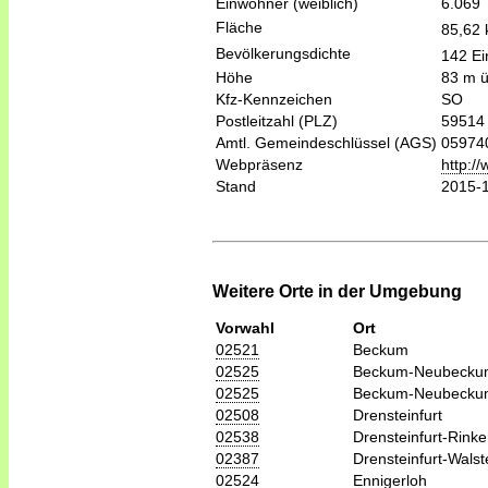
Einwohner (weiblich)
6.069
Fläche
85,62
Bevölkerungsdichte
142 Ei
Höhe
83 m 
Kfz-Kennzeichen
SO
Postleitzahl (PLZ)
59514
Amtl. Gemeindeschlüssel (AGS)
05974
Webpräsenz
http:/
Stand
2015-
Weitere Orte in der Umgebung
Vorwahl
Ort
02521
Beckum
02525
Beckum-Neubecku
02525
Beckum-Neubecku
02508
Drensteinfurt
02538
Drensteinfurt-Rink
02387
Drensteinfurt-Wals
02524
Ennigerloh