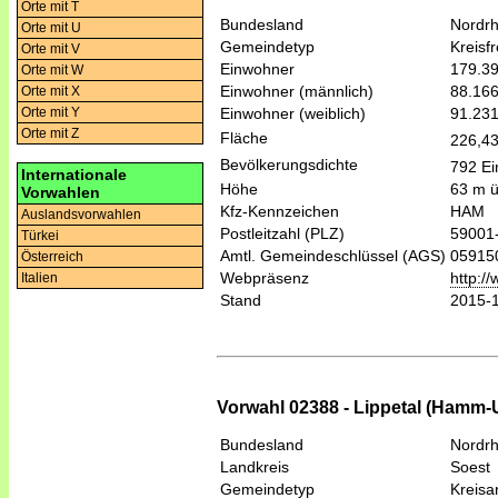
Orte mit T
Bundesland
Nordrh
Orte mit U
Gemeindetyp
Kreisfr
Orte mit V
Einwohner
179.3
Orte mit W
Einwohner (männlich)
88.16
Orte mit X
Einwohner (weiblich)
91.23
Orte mit Y
Orte mit Z
Fläche
226,4
Bevölkerungsdichte
792 Ei
Internationale
Höhe
63 m 
Vorwahlen
Kfz-Kennzeichen
HAM
Auslandsvorwahlen
Postleitzahl (PLZ)
59001
Türkei
Amtl. Gemeindeschlüssel (AGS)
05915
Österreich
Webpräsenz
http:/
Italien
Stand
2015-
Vorwahl 02388 - Lippetal (Hamm-
Bundesland
Nordrh
Landkreis
Soest
Gemeindetyp
Kreis