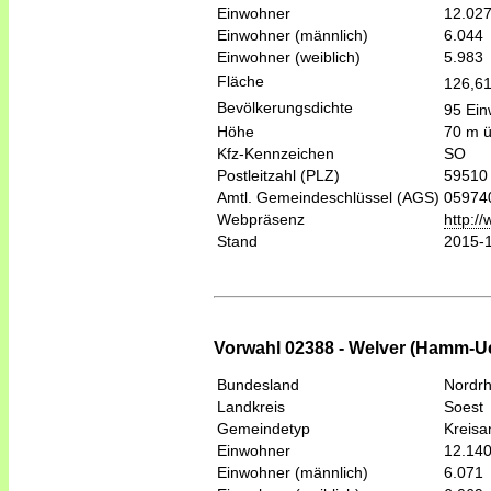
Einwohner
12.02
Einwohner (männlich)
6.044
Einwohner (weiblich)
5.983
Fläche
126,6
Bevölkerungsdichte
95 Ein
Höhe
70 m 
Kfz-Kennzeichen
SO
Postleitzahl (PLZ)
59510
Amtl. Gemeindeschlüssel (AGS)
05974
Webpräsenz
http://
Stand
2015-
Vorwahl 02388 - Welver (Hamm-U
Bundesland
Nordrh
Landkreis
Soest
Gemeindetyp
Kreis
Einwohner
12.14
Einwohner (männlich)
6.071