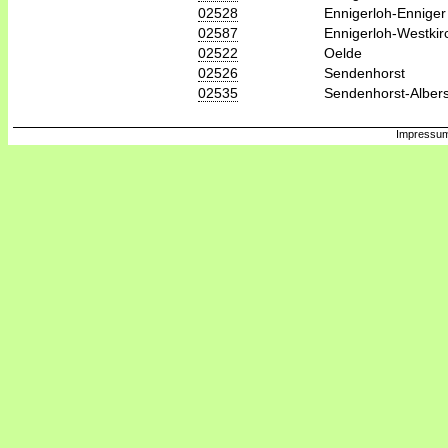
02528
Ennigerloh-Enniger
02587
Ennigerloh-Westkir
02522
Oelde
02526
Sendenhorst
02535
Sendenhorst-Alber
Impressum