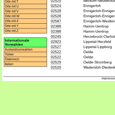
02525
Beckum-Neubeck
Orte mit T
02524
Ennigerloh
Orte mit U
02528
Ennigerloh-Enniger
Orte mit V
02528
Ennigerloh-Enniger
Orte mit W
02587
Ennigerloh-Westki
Orte mit X
02388
Hamm-Uentrop
Orte mit Y
Orte mit Z
02388
Hamm-Uentrop
05245
Herzebrock-Clarho
Internationale
02923
Lippetal-Herzfeld
Vorwahlen
02527
Lippetal-Lippborg
Auslandsvorwahlen
02522
Oelde
Türkei
02522
Oelde
Österreich
02529
Oelde-Stromberg
Italien
02520
Wadersloh-Diested
Impressum