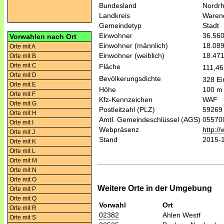
Bundesland
Nordrh
Landkreis
Waren
Gemeindetyp
Stadt
Einwohner
36.56
Vorwahlen nach Ort
Einwohner (männlich)
18.08
Orte mit A
Einwohner (weiblich)
18.47
Orte mit B
Orte mit C
Fläche
111,4
Orte mit D
Bevölkerungsdichte
328 Ei
Orte mit E
Höhe
100 m
Orte mit F
Kfz-Kennzeichen
WAF
Orte mit G
Postleitzahl (PLZ)
59269
Orte mit H
Amtl. Gemeindeschlüssel (AGS)
05570
Orte mit I
Webpräsenz
http:/
Orte mit J
Stand
2015-
Orte mit K
Orte mit L
Orte mit M
Orte mit N
Orte mit O
Weitere Orte in der Umgebung
Orte mit P
Orte mit Q
Vorwahl
Ort
Orte mit R
02382
Ahlen Westf
Orte mit S