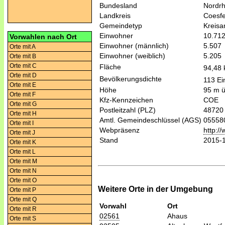
Bundesland
Nordrh
Landkreis
Coesfe
Gemeindetyp
Kreis
Einwohner
10.71
Vorwahlen nach Ort
Einwohner (männlich)
5.507
Orte mit A
Einwohner (weiblich)
5.205
Orte mit B
Orte mit C
Fläche
94,48
Orte mit D
Bevölkerungsdichte
113 Ei
Orte mit E
Höhe
95 m 
Orte mit F
Kfz-Kennzeichen
COE
Orte mit G
Postleitzahl (PLZ)
48720
Orte mit H
Amtl. Gemeindeschlüssel (AGS)
05558
Orte mit I
Webpräsenz
http:/
Orte mit J
Stand
2015-
Orte mit K
Orte mit L
Orte mit M
Orte mit N
Orte mit O
Weitere Orte in der Umgebung
Orte mit P
Orte mit Q
Vorwahl
Ort
Orte mit R
02561
Ahaus
Orte mit S