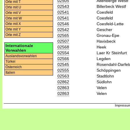
02505
Altenberge Westf
Orte mit T
02543
Billerbeck Westf
Orte mit U
02541
Coesfeld
Orte mit V
02541
Coesfeld
Orte mit W
02546
Coesfeld-Lette
Orte mit X
02542
Gescher
Orte mit Y
Orte mit Z
02565
Gronau-Epe
02507
Havixbeck
Internationale
02568
Heek
Vorwahlen
02554
Laer Kr Steinfurt
Auslandsvorwahlen
02566
Legden
Türkei
02545
Rosendahl-Darfel
Österreich
02555
Schöppingen
Italien
02563
Stadtlohn
02862
Südlohn
02863
Velen
02863
Velen
Impressum