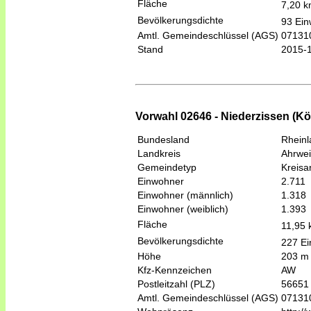
Fläche
7,20 
Bevölkerungsdichte
93 Ein
Amtl. Gemeindeschlüssel (AGS)
07131
Stand
2015-
Vorwahl 02646 - Niederzissen (Kön
Bundesland
Rheinl
Landkreis
Ahrwei
Gemeindetyp
Kreis
Einwohner
2.711
Einwohner (männlich)
1.318
Einwohner (weiblich)
1.393
Fläche
11,95
Bevölkerungsdichte
227 Ei
Höhe
203 m
Kfz-Kennzeichen
AW
Postleitzahl (PLZ)
56651
Amtl. Gemeindeschlüssel (AGS)
07131