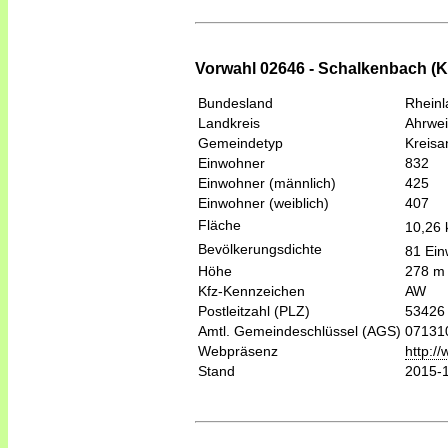
Vorwahl 02646 - Schalkenbach (Kö
Bundesland
Rheinl
Landkreis
Ahrwei
Gemeindetyp
Kreis
Einwohner
832
Einwohner (männlich)
425
Einwohner (weiblich)
407
Fläche
10,26
Bevölkerungsdichte
81 Ein
Höhe
278 m
Kfz-Kennzeichen
AW
Postleitzahl (PLZ)
53426
Amtl. Gemeindeschlüssel (AGS)
07131
Webpräsenz
http:/
Stand
2015-