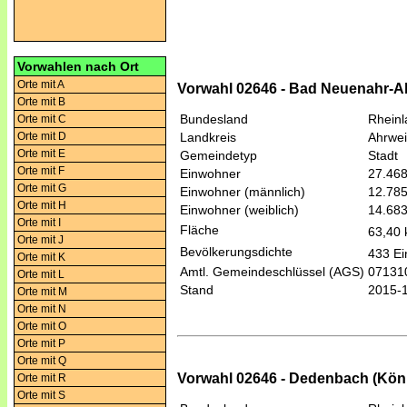
Vorwahlen nach Ort
Orte mit A
Vorwahl 02646 - Bad Neuenahr-Ahr
Orte mit B
Bundesland
Rheinl
Orte mit C
Orte mit D
Landkreis
Ahrwei
Orte mit E
Gemeindetyp
Stadt
Orte mit F
Einwohner
27.46
Orte mit G
Einwohner (männlich)
12.78
Orte mit H
Einwohner (weiblich)
14.68
Orte mit I
Fläche
63,40
Orte mit J
Bevölkerungsdichte
433 Ei
Orte mit K
Amtl. Gemeindeschlüssel (AGS)
07131
Orte mit L
Stand
2015-
Orte mit M
Orte mit N
Orte mit O
Orte mit P
Orte mit Q
Vorwahl 02646 - Dedenbach (König
Orte mit R
Orte mit S