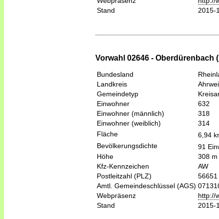
Webpräsenz
http:/
Stand
2015-
Vorwahl 02646 - Oberdürenbach (K
Bundesland
Rheinl
Landkreis
Ahrwei
Gemeindetyp
Kreis
Einwohner
632
Einwohner (männlich)
318
Einwohner (weiblich)
314
Fläche
6,94 
Bevölkerungsdichte
91 Ein
Höhe
308 m
Kfz-Kennzeichen
AW
Postleitzahl (PLZ)
56651
Amtl. Gemeindeschlüssel (AGS)
07131
Webpräsenz
http:/
Stand
2015-