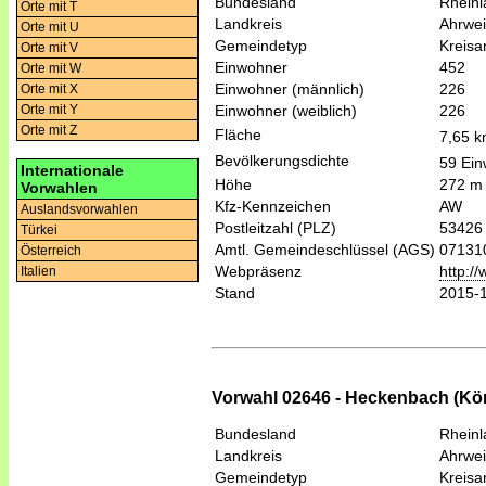
Bundesland
Rheinl
Orte mit T
Landkreis
Ahrwei
Orte mit U
Gemeindetyp
Kreis
Orte mit V
Einwohner
452
Orte mit W
Einwohner (männlich)
226
Orte mit X
Einwohner (weiblich)
226
Orte mit Y
Orte mit Z
Fläche
7,65 
Bevölkerungsdichte
59 Ein
Internationale
Höhe
272 m
Vorwahlen
Kfz-Kennzeichen
AW
Auslandsvorwahlen
Postleitzahl (PLZ)
53426
Türkei
Amtl. Gemeindeschlüssel (AGS)
07131
Österreich
Webpräsenz
http:/
Italien
Stand
2015-
Vorwahl 02646 - Heckenbach (Köni
Bundesland
Rheinl
Landkreis
Ahrwei
Gemeindetyp
Kreis