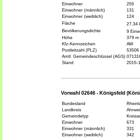
Einwohner
255
Einwohner (männlich)
131
Einwohner (weiblich)
124
Fläche
27,34
Bevölkerungsdichte
9 Einw
Höhe
379 m
Kfz-Kennzeichen
AW
Postleitzahl (PLZ)
53506
Amtl. Gemeindeschlüssel (AGS)
07131
Stand
2015-
Vorwahl 02646 - Königsfeld (König
Bundesland
Rheinl
Landkreis
Ahrwei
Gemeindetyp
Kreis
Einwohner
673
Einwohner (männlich)
331
Einwohner (weiblich)
342