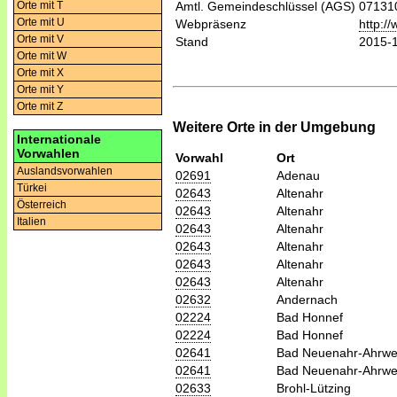
Orte mit T
Amtl. Gemeindeschlüssel (AGS)
07131
Orte mit U
Webpräsenz
http:/
Orte mit V
Stand
2015-
Orte mit W
Orte mit X
Orte mit Y
Orte mit Z
Weitere Orte in der Umgebung
Internationale
Vorwahlen
Vorwahl
Ort
Auslandsvorwahlen
02691
Adenau
Türkei
02643
Altenahr
Österreich
02643
Altenahr
Italien
02643
Altenahr
02643
Altenahr
02643
Altenahr
02643
Altenahr
02632
Andernach
02224
Bad Honnef
02224
Bad Honnef
02641
Bad Neuenahr-Ahrwei
02641
Bad Neuenahr-Ahrwei
02633
Brohl-Lützing