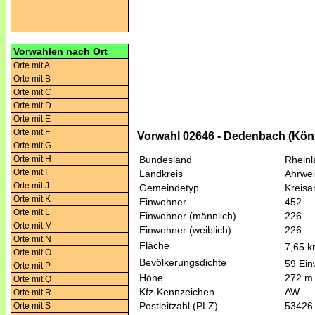
Vorwahlen nach Ort
Orte mit A
Orte mit B
Orte mit C
Orte mit D
Orte mit E
Orte mit F
Vorwahl 02646 - Dedenbach (König
Orte mit G
Orte mit H
Bundesland
Rheinl
Orte mit I
Landkreis
Ahrwei
Orte mit J
Gemeindetyp
Kreis
Orte mit K
Einwohner
452
Orte mit L
Einwohner (männlich)
226
Orte mit M
Einwohner (weiblich)
226
Orte mit N
Fläche
7,65 
Orte mit O
Bevölkerungsdichte
59 Ein
Orte mit P
Höhe
272 m
Orte mit Q
Kfz-Kennzeichen
AW
Orte mit R
Postleitzahl (PLZ)
53426
Orte mit S