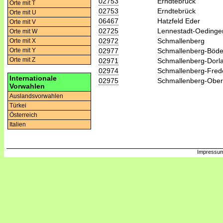
02753
Erndtebrück
Orte mit T
02753
Erndtebrück
Orte mit U
06467
Hatzfeld Eder
Orte mit V
02725
Lennestadt-Oedinge
Orte mit W
02972
Schmallenberg
Orte mit X
02977
Schmallenberg-Böde
Orte mit Y
Orte mit Z
02971
Schmallenberg-Dorl
02974
Schmallenberg-Fred
Internationale
02975
Schmallenberg-Ober
Vorwahlen
Auslandsvorwahlen
Türkei
Österreich
Italien
Impressum