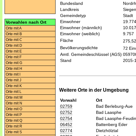
Bundesland
Nordrh
Landkreis
Siegen
Gemeindetyp
Stadt
Einwohner
19.77
Vorwahlen nach Ort
Einwohner (männlich)
10.01
Orte mit A
Einwohner (weiblich)
9.757
Orte mit B
Orte mit C
Fläche
275,5
Orte mit D
Bevölkerungsdichte
72 Ein
Orte mit E
Amtl. Gemeindeschlüssel (AGS)
05970
Orte mit F
Stand
2015-
Orte mit G
Orte mit H
Orte mit I
Orte mit J
Orte mit K
Weitere Orte in der Umgebung
Orte mit L
Orte mit M
Vorwahl
Ort
Orte mit N
02759
Bad Berleburg-Aue
Orte mit O
02752
Bad Laasphe
Orte mit P
02754
Bad Laasphe-Feudi
Orte mit Q
06452
Battenberg Eder
Orte mit R
02774
Dietzhölztal
Orte mit S