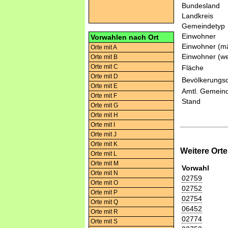
Bundesland
Landkreis
Gemeindetyp
Einwohner
Vorwahlen nach Ort
Einwohner (mä
Orte mit A
Einwohner (we
Orte mit B
Orte mit C
Fläche
Orte mit D
Bevölkerungsd
Orte mit E
Amtl. Gemeind
Orte mit F
Stand
Orte mit G
Orte mit H
Orte mit I
Orte mit J
Orte mit K
Weitere Ort
Orte mit L
Orte mit M
Vorwahl
Orte mit N
02759
Orte mit O
02752
Orte mit P
02754
Orte mit Q
06452
Orte mit R
02774
Orte mit S