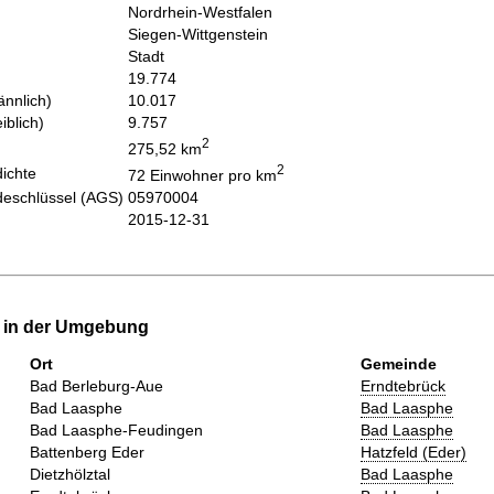
Nordrhein-Westfalen
Siegen-Wittgenstein
Stadt
19.774
nnlich)
10.017
iblich)
9.757
2
275,52 km
2
ichte
72 Einwohner pro km
eschlüssel (AGS)
05970004
2015-12-31
e in der Umgebung
Ort
Gemeinde
Bad Berleburg-Aue
Erndtebrück
Bad Laasphe
Bad Laasphe
Bad Laasphe-Feudingen
Bad Laasphe
Battenberg Eder
Hatzfeld (Eder)
Dietzhölztal
Bad Laasphe