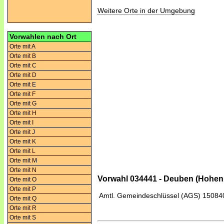
Weitere Orte in der Umgebung
Vorwahlen nach Ort
Orte mit A
Orte mit B
Orte mit C
Orte mit D
Orte mit E
Orte mit F
Orte mit G
Orte mit H
Orte mit I
Orte mit J
Orte mit K
Orte mit L
Orte mit M
Orte mit N
Vorwahl 034441 - Deuben (Hohe
Orte mit O
Orte mit P
Amtl. Gemeindeschlüssel (AGS)
15084
Orte mit Q
Orte mit R
Orte mit S