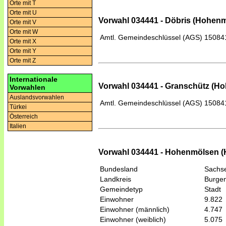
Orte mit T
Orte mit U
Vorwahl 034441 - Döbris (Hohen
Orte mit V
Orte mit W
Amtl. Gemeindeschlüssel (AGS)
15084
Orte mit X
Orte mit Y
Orte mit Z
Internationale
Vorwahl 034441 - Granschütz (H
Vorwahlen
Auslandsvorwahlen
Amtl. Gemeindeschlüssel (AGS)
15084
Türkei
Österreich
Italien
Vorwahl 034441 - Hohenmölsen 
Bundesland
Sachse
Landkreis
Burgen
Gemeindetyp
Stadt
Einwohner
9.822
Einwohner (männlich)
4.747
Einwohner (weiblich)
5.075