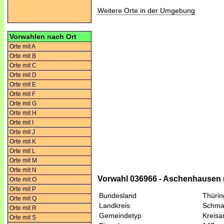
Weitere Orte in der Umgebung
Vorwahlen nach Ort
Orte mit A
Orte mit B
Orte mit C
Orte mit D
Orte mit E
Orte mit F
Orte mit G
Orte mit H
Orte mit I
Orte mit J
Orte mit K
Orte mit L
Orte mit M
Orte mit N
Vorwahl 036966 - Aschenhausen 
Orte mit O
Orte mit P
Bundesland
Thüri
Orte mit Q
Landkreis
Schma
Orte mit R
Gemeindetyp
Kreis
Orte mit S