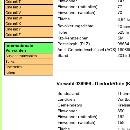
Einwohner
147
Orte mit T
Einwohner (männlich)
77
Orte mit U
Einwohner (weiblich)
70
Orte mit V
Orte mit W
Fläche
3,64 
Orte mit X
Bevölkerungsdichte
40 Ein
Orte mit Y
Höhe
525 m
Orte mit Z
Kfz-Kennzeichen
SM
Postleitzahl (PLZ)
98634
Internationale
Amtl. Gemeindeschlüssel (AGS)
16066
Vorwahlen
Stand
2015-
Auslandsvorwahlen
Türkei
Österreich
Italien
Vorwahl 036966 - Diedorf/Rhön (
Bundesland
Thüri
Landkreis
Wartbu
Gemeindetyp
Kreis
Einwohner
350
Einwohner (männlich)
192
Einwohner (weiblich)
158
Fläche
4,76 