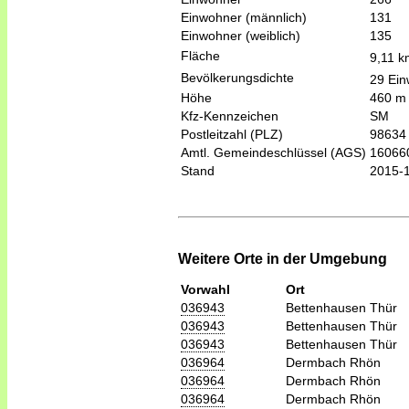
Einwohner (männlich)
131
Einwohner (weiblich)
135
Fläche
9,11 k
Bevölkerungsdichte
29 Ein
Höhe
460 m
Kfz-Kennzeichen
SM
Postleitzahl (PLZ)
98634
Amtl. Gemeindeschlüssel (AGS)
16066
Stand
2015-
Weitere Orte in der Umgebung
Vorwahl
Ort
036943
Bettenhausen Thür
036943
Bettenhausen Thür
036943
Bettenhausen Thür
036964
Dermbach Rhön
036964
Dermbach Rhön
036964
Dermbach Rhön