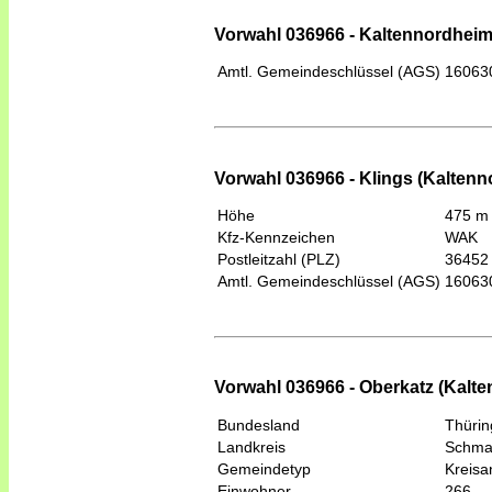
Vorwahl 036966 - Kaltennordheim
Amtl. Gemeindeschlüssel (AGS)
16063
Vorwahl 036966 - Klings (Kalten
Höhe
475 m
Kfz-Kennzeichen
WAK
Postleitzahl (PLZ)
36452
Amtl. Gemeindeschlüssel (AGS)
16063
Vorwahl 036966 - Oberkatz (Kalt
Bundesland
Thüri
Landkreis
Schma
Gemeindetyp
Kreis
Einwohner
266