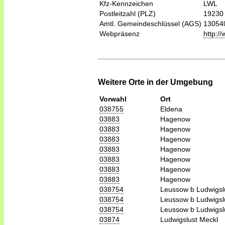
Kfz-Kennzeichen
LWL
Postleitzahl (PLZ)
19230
Amtl. Gemeindeschlüssel (AGS)
13054
Webpräsenz
http:/
Weitere Orte in der Umgebung
Vorwahl
Ort
038755
Eldena
03883
Hagenow
03883
Hagenow
03883
Hagenow
03883
Hagenow
03883
Hagenow
03883
Hagenow
03883
Hagenow
038754
Leussow b Ludwigsl
038754
Leussow b Ludwigsl
038754
Leussow b Ludwigsl
03874
Ludwigslust Meckl