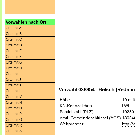
Vorwahlen nach Ort
Orte mit A
Orte mit B
Orte mit C
Orte mit D
Orte mit E
Orte mit F
Orte mit G
Orte mit H
Orte mit I
Orte mit J
Orte mit K
Vorwahl 038854 - Belsch (Redefin
Orte mit L
Orte mit M
Höhe
19 m 
Orte mit N
Kfz-Kennzeichen
LWL
Orte mit O
Postleitzahl (PLZ)
19230
Orte mit P
Amtl. Gemeindeschlüssel (AGS)
13054
Orte mit Q
Webpräsenz
http:/
Orte mit R
Orte mit S