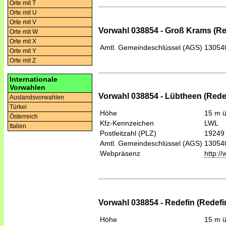
Orte mit T
Orte mit U
Orte mit V
Vorwahl 038854 - Groß Krams (Re
Orte mit W
Orte mit X
Amtl. Gemeindeschlüssel (AGS)
13054
Orte mit Y
Orte mit Z
Internationale
Vorwahlen
Vorwahl 038854 - Lübtheen (Rede
Auslandsvorwahlen
Türkei
Höhe
15 m 
Österreich
Kfz-Kennzeichen
LWL
Italien
Postleitzahl (PLZ)
19249
Amtl. Gemeindeschlüssel (AGS)
13054
Webpräsenz
http:/
Vorwahl 038854 - Redefin (Redefi
Höhe
15 m 