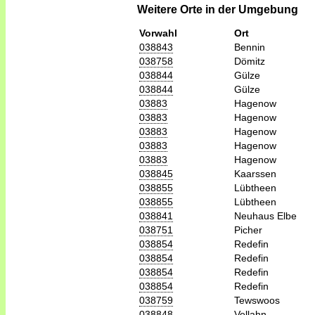
Weitere Orte in der Umgebung
Vorwahl
Ort
038843
Bennin
038758
Dömitz
038844
Gülze
038844
Gülze
03883
Hagenow
03883
Hagenow
03883
Hagenow
03883
Hagenow
03883
Hagenow
038845
Kaarssen
038855
Lübtheen
038855
Lübtheen
038841
Neuhaus Elbe
038751
Picher
038854
Redefin
038854
Redefin
038854
Redefin
038854
Redefin
038759
Tewswoos
038848
Vellahn