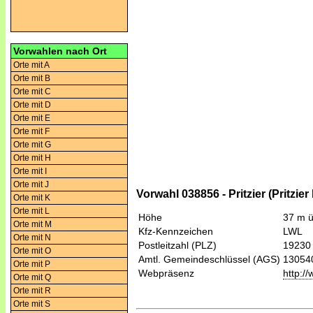
Vorwahlen nach Ort
Orte mit A
Orte mit B
Orte mit C
Orte mit D
Orte mit E
Orte mit F
Orte mit G
Orte mit H
Orte mit I
Orte mit J
Vorwahl 038856 - Pritzier (Pritzie
Orte mit K
Orte mit L
Höhe
37 m 
Orte mit M
Kfz-Kennzeichen
LWL
Orte mit N
Postleitzahl (PLZ)
19230
Orte mit O
Amtl. Gemeindeschlüssel (AGS)
13054
Orte mit P
Webpräsenz
http:/
Orte mit Q
Orte mit R
Orte mit S