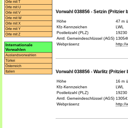
Orte mit T
Orte mit U
Vorwahl 038856 - Setzin (Pritzier
Orte mit V
Orte mit W
Höhe
47 m 
Orte mit X
Kfz-Kennzeichen
LWL
Orte mit Y
Postleitzahl (PLZ)
19230
Orte mit Z
Amtl. Gemeindeschlüssel (AGS)
13054
Webpräsenz
http:/
Internationale
Vorwahlen
Auslandsvorwahlen
Türkei
Österreich
Vorwahl 038856 - Warlitz (Pritzie
Italien
Höhe
16 m 
Kfz-Kennzeichen
LWL
Postleitzahl (PLZ)
19230
Amtl. Gemeindeschlüssel (AGS)
13054
Webpräsenz
http:/