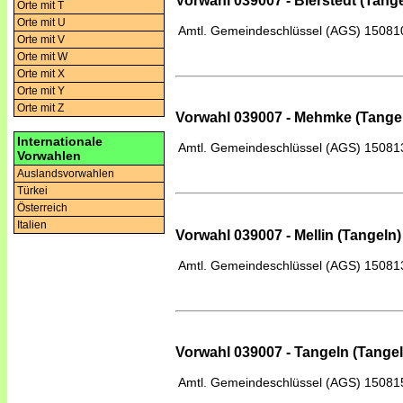
Vorwahl 039007 - Bierstedt (Tange
Orte mit T
Orte mit U
Amtl. Gemeindeschlüssel (AGS)
15081
Orte mit V
Orte mit W
Orte mit X
Orte mit Y
Orte mit Z
Vorwahl 039007 - Mehmke (Tange
Internationale
Amtl. Gemeindeschlüssel (AGS)
15081
Vorwahlen
Auslandsvorwahlen
Türkei
Österreich
Italien
Vorwahl 039007 - Mellin (Tangeln)
Amtl. Gemeindeschlüssel (AGS)
15081
Vorwahl 039007 - Tangeln (Tangel
Amtl. Gemeindeschlüssel (AGS)
15081