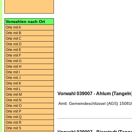
Vorwahlen nach Ort
Orte mit A
Orte mit B
Orte mit C
Orte mit D
Orte mit E
Orte mit F
Orte mit G
Orte mit H
Orte mit I
Orte mit J
Orte mit K
Orte mit L
Vorwahl 039007 - Ahlum (Tangeln
Orte mit M
Orte mit N
Amtl. Gemeindeschlüssel (AGS)
15081
Orte mit O
Orte mit P
Orte mit Q
Orte mit R
Orte mit S