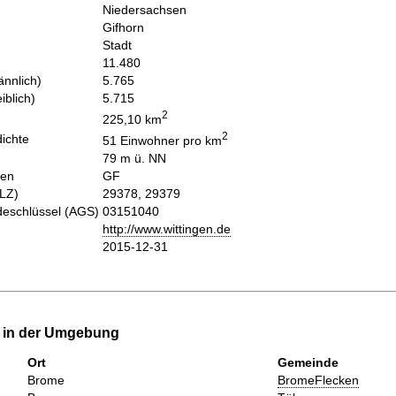
Niedersachsen
Gifhorn
Stadt
11.480
nnlich)
5.765
iblich)
5.715
2
225,10 km
2
ichte
51 Einwohner pro km
79 m ü. NN
hen
GF
PLZ)
29378, 29379
eschlüssel (AGS)
03151040
http://www.wittingen.de
2015-12-31
e in der Umgebung
Ort
Gemeinde
Brome
BromeFlecken