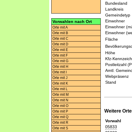
Bundesland
Landkreis
Gemeindetyp
Einwohner
Vorwahlen nach Ort
Einwohner (mä
Orte mit A
Einwohner (we
Orte mit B
Orte mit C
Fläche
Orte mit D
Bevölkerungsd
Orte mit E
Höhe
Orte mit F
Kfz-Kennzeic
Orte mit G
Postleitzahl (
Orte mit H
Amtl. Gemeind
Orte mit I
Webpräsenz
Orte mit J
Stand
Orte mit K
Orte mit L
Orte mit M
Orte mit N
Orte mit O
Weitere Ort
Orte mit P
Orte mit Q
Vorwahl
Orte mit R
05833
Orte mit S