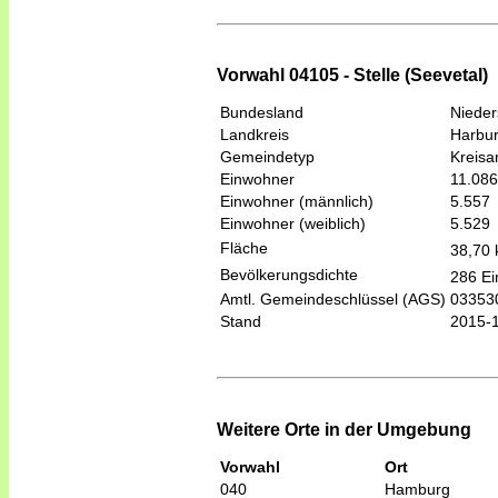
Vorwahl 04105 - Stelle (Seevetal)
Bundesland
Niede
Landkreis
Harbu
Gemeindetyp
Kreis
Einwohner
11.086
Einwohner (männlich)
5.557
Einwohner (weiblich)
5.529
Fläche
38,70
Bevölkerungsdichte
286 Ei
Amtl. Gemeindeschlüssel (AGS)
03353
Stand
2015-
Weitere Orte in der Umgebung
Vorwahl
Ort
040
Hamburg