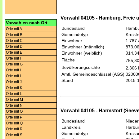
Vorwahl 04105 - Hamburg, Freie 
Vorwahlen nach Ort
Bundesland
Hambu
Orte mit A
Gemeindetyp
Kreisfr
Orte mit B
Einwohner
1.787.
Orte mit C
Orte mit D
Einwohner (männlich)
873.0
Orte mit E
Einwohner (weiblich)
914.3
Orte mit F
Fläche
755,3
Orte mit G
Bevölkerungsdichte
2.366 
Orte mit H
Amtl. Gemeindeschlüssel (AGS)
02000
Orte mit I
Stand
2015-
Orte mit J
Orte mit K
Orte mit L
Orte mit M
Orte mit N
Vorwahl 04105 - Harmstorf (Seeve
Orte mit O
Orte mit P
Bundesland
Niede
Orte mit Q
Landkreis
Harbu
Orte mit R
Gemeindetyp
Kreis
Orte mit S