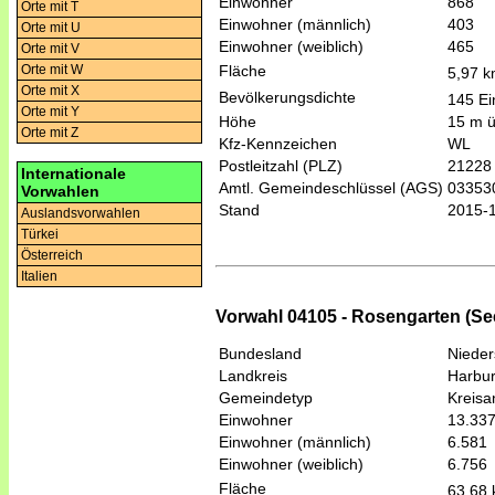
Einwohner
868
Orte mit T
Einwohner (männlich)
403
Orte mit U
Einwohner (weiblich)
465
Orte mit V
Fläche
Orte mit W
5,97 
Orte mit X
Bevölkerungsdichte
145 Ei
Orte mit Y
Höhe
15 m 
Orte mit Z
Kfz-Kennzeichen
WL
Postleitzahl (PLZ)
21228
Internationale
Amtl. Gemeindeschlüssel (AGS)
03353
Vorwahlen
Stand
2015-
Auslandsvorwahlen
Türkei
Österreich
Italien
Vorwahl 04105 - Rosengarten (Se
Bundesland
Niede
Landkreis
Harbu
Gemeindetyp
Kreis
Einwohner
13.33
Einwohner (männlich)
6.581
Einwohner (weiblich)
6.756
Fläche
63,68