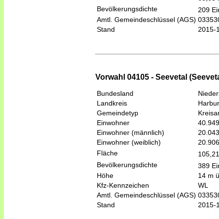
Bevölkerungsdichte
209 Ei
Amtl. Gemeindeschlüssel (AGS)
03353
Stand
2015-
Vorwahl 04105 - Seevetal (Seeveta
Bundesland
Niede
Landkreis
Harbu
Gemeindetyp
Kreis
Einwohner
40.94
Einwohner (männlich)
20.04
Einwohner (weiblich)
20.90
Fläche
105,2
Bevölkerungsdichte
389 Ei
Höhe
14 m 
Kfz-Kennzeichen
WL
Amtl. Gemeindeschlüssel (AGS)
03353
Stand
2015-