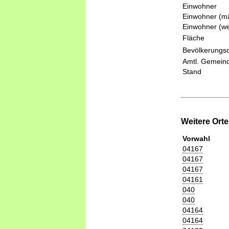
Einwohner
Einwohner (mä
Einwohner (we
Fläche
Bevölkerungsd
Amtl. Gemeind
Stand
Weitere Ort
Vorwahl
04167
04167
04167
04161
040
040
04164
04164