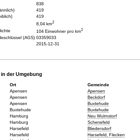
838
nnlich)
419
iblich)
419
2
8,04 km
2
ichte
104 Einwohner pro km
eschlüssel (AGS)
03359033
2015-12-31
e in der Umgebung
Ort
Gemeinde
Apensen
Apensen
Apensen
Beckdorf
Apensen
Buxtehude
Buxtehude
Buxtehude
Hamburg
Neu Wulmstorf
Hamburg
Schenefeld
Harsefeld
Bliedersdorf
Harsefeld
Harsefeld, Flecken