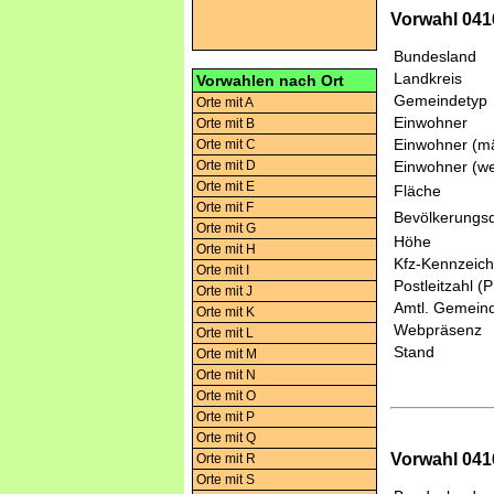
Vorwahl 0416
Bundesland
Landkreis
Vorwahlen nach Ort
Gemeindetyp
Orte mit A
Einwohner
Orte mit B
Einwohner (mä
Orte mit C
Orte mit D
Einwohner (we
Orte mit E
Fläche
Orte mit F
Bevölkerungsd
Orte mit G
Höhe
Orte mit H
Kfz-Kennzeic
Orte mit I
Postleitzahl (
Orte mit J
Amtl. Gemeind
Orte mit K
Webpräsenz
Orte mit L
Stand
Orte mit M
Orte mit N
Orte mit O
Orte mit P
Orte mit Q
Vorwahl 0416
Orte mit R
Orte mit S