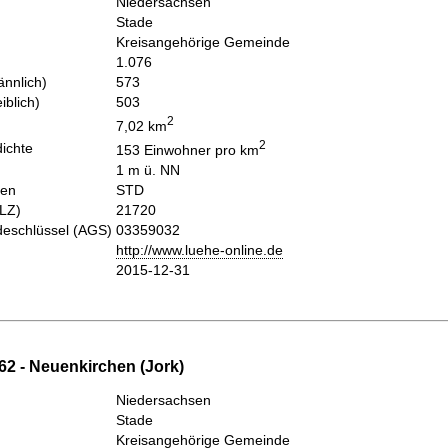
Niedersachsen
Stade
Kreisangehörige Gemeinde
1.076
nnlich)
573
iblich)
503
2
7,02 km
2
ichte
153 Einwohner pro km
1 m ü. NN
hen
STD
PLZ)
21720
eschlüssel (AGS)
03359032
http://www.luehe-online.de
2015-12-31
62 - Neuenkirchen (Jork)
Niedersachsen
Stade
Kreisangehörige Gemeinde