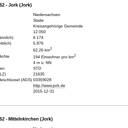
2 - Jork (Jork)
Niedersachsen
Stade
Kreisangehörige Gemeinde
12.050
nnlich)
6.174
iblich)
5.876
2
62,26 km
2
ichte
194 Einwohner pro km
4 m ü. NN
hen
STD
PLZ)
21635
eschlüssel (AGS)
03359028
http://www.jork.de
2015-12-31
2 - Mittelnkirchen (Jork)