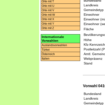
Bundesland
Orte mit T
Landkreis
Orte mit U
Gemeindetyp
Orte mit V
Einwohner
Orte mit W
Einwohner (mä
Orte mit X
Einwohner (we
Orte mit Y
Orte mit Z
Fläche
Bevölkerungsd
Internationale
Höhe
Vorwahlen
Kfz-Kennzeic
Auslandsvorwahlen
Postleitzahl (
Türkei
Amtl. Gemeind
Österreich
Webpräsenz
Italien
Stand
Vorwahl 041
Bundesland
Landkreis
Gemeindetyp