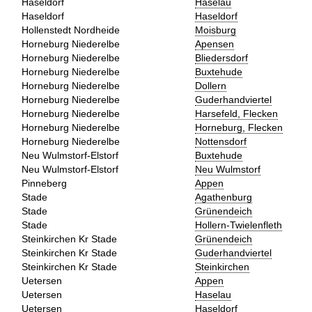
Haseldorf
Haselau
Haseldorf
Haseldorf
Hollenstedt Nordheide
Moisburg
Horneburg Niederelbe
Apensen
Horneburg Niederelbe
Bliedersdorf
Horneburg Niederelbe
Buxtehude
Horneburg Niederelbe
Dollern
Horneburg Niederelbe
Guderhandviertel
Horneburg Niederelbe
Harsefeld, Flecken
Horneburg Niederelbe
Horneburg, Flecken
Horneburg Niederelbe
Nottensdorf
Neu Wulmstorf-Elstorf
Buxtehude
Neu Wulmstorf-Elstorf
Neu Wulmstorf
Pinneberg
Appen
Stade
Agathenburg
Stade
Grünendeich
Stade
Hollern-Twielenfleth
Steinkirchen Kr Stade
Grünendeich
Steinkirchen Kr Stade
Guderhandviertel
Steinkirchen Kr Stade
Steinkirchen
Uetersen
Appen
Uetersen
Haselau
Uetersen
Haseldorf