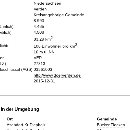
Niedersachsen
Verden
Kreisangehörige Gemeinde
8.993
nnlich)
4.485
iblich)
4.508
2
83,29 km
2
ichte
108 Einwohner pro km
16 m ü. NN
hen
VER
PLZ)
27313
eschlüssel (AGS)
03361003
http://www.doerverden.de
2015-12-31
e in der Umgebung
Ort
Gemeinde
Asendorf Kr Diepholz
BückenFlecken