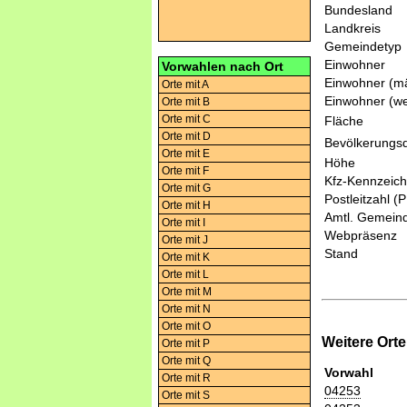
Bundesland
Landkreis
Gemeindetyp
Einwohner
Vorwahlen nach Ort
Einwohner (mä
Orte mit A
Einwohner (we
Orte mit B
Orte mit C
Fläche
Orte mit D
Bevölkerungsd
Orte mit E
Höhe
Orte mit F
Kfz-Kennzeic
Orte mit G
Postleitzahl (
Orte mit H
Amtl. Gemeind
Orte mit I
Webpräsenz
Orte mit J
Stand
Orte mit K
Orte mit L
Orte mit M
Orte mit N
Orte mit O
Weitere Ort
Orte mit P
Orte mit Q
Vorwahl
Orte mit R
04253
Orte mit S