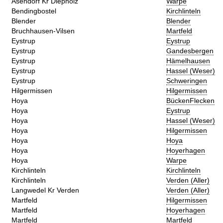
Asendorf Kr Diepholz
Warpe
Bendingbostel
Kirchlinteln
Blender
Blender
Bruchhausen-Vilsen
Martfeld
Eystrup
Eystrup
Eystrup
Gandesbergen
Eystrup
Hämelhausen
Eystrup
Hassel (Weser)
Eystrup
Schweringen
Hilgermissen
Hilgermissen
Hoya
BückenFlecken
Hoya
Eystrup
Hoya
Hassel (Weser)
Hoya
Hilgermissen
Hoya
Hoya
Hoya
Hoyerhagen
Hoya
Warpe
Kirchlinteln
Kirchlinteln
Kirchlinteln
Verden (Aller)
Langwedel Kr Verden
Verden (Aller)
Martfeld
Hilgermissen
Martfeld
Hoyerhagen
Martfeld
Martfeld