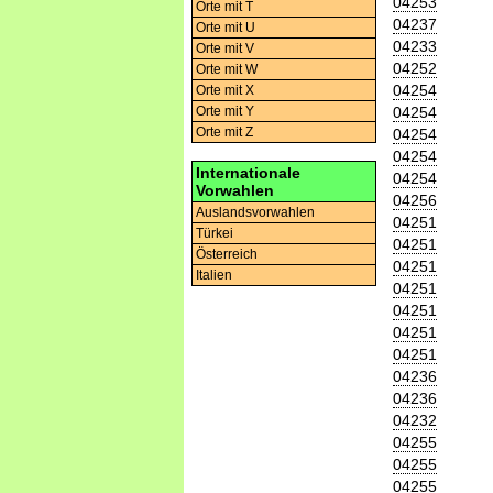
04253
Orte mit T
04237
Orte mit U
04233
Orte mit V
04252
Orte mit W
04254
Orte mit X
04254
Orte mit Y
Orte mit Z
04254
04254
Internationale
04254
Vorwahlen
04256
Auslandsvorwahlen
04251
Türkei
04251
Österreich
04251
Italien
04251
04251
04251
04251
04236
04236
04232
04255
04255
04255