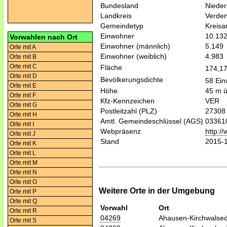
Bundesland
Niede
Landkreis
Verde
Gemeindetyp
Kreis
Einwohner
10.13
Vorwahlen nach Ort
Einwohner (männlich)
5.149
Orte mit A
Einwohner (weiblich)
4.983
Orte mit B
Orte mit C
Fläche
174,1
Orte mit D
Bevölkerungsdichte
58 Ein
Orte mit E
Höhe
45 m 
Orte mit F
Kfz-Kennzeichen
VER
Orte mit G
Postleitzahl (PLZ)
27308
Orte mit H
Amtl. Gemeindeschlüssel (AGS)
03361
Orte mit I
Webpräsenz
http://
Orte mit J
Stand
2015-
Orte mit K
Orte mit L
Orte mit M
Orte mit N
Orte mit O
Weitere Orte in der Umgebung
Orte mit P
Orte mit Q
Vorwahl
Ort
Orte mit R
04269
Ahausen-Kirchwalse
Orte mit S