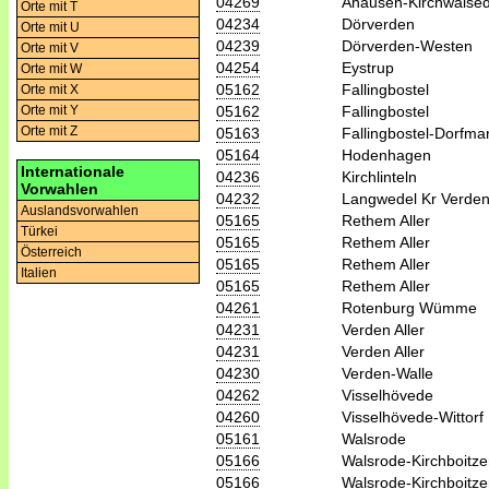
04269
Ahausen-Kirchwalse
Orte mit T
04234
Dörverden
Orte mit U
04239
Dörverden-Westen
Orte mit V
04254
Eystrup
Orte mit W
05162
Fallingbostel
Orte mit X
05162
Fallingbostel
Orte mit Y
Orte mit Z
05163
Fallingbostel-Dorfma
05164
Hodenhagen
Internationale
04236
Kirchlinteln
Vorwahlen
04232
Langwedel Kr Verde
Auslandsvorwahlen
05165
Rethem Aller
Türkei
05165
Rethem Aller
Österreich
05165
Rethem Aller
Italien
05165
Rethem Aller
04261
Rotenburg Wümme
04231
Verden Aller
04231
Verden Aller
04230
Verden-Walle
04262
Visselhövede
04260
Visselhövede-Wittorf
05161
Walsrode
05166
Walsrode-Kirchboitz
05166
Walsrode-Kirchboitz