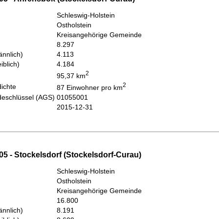
Schleswig-Holstein
Ostholstein
Kreisangehörige Gemeinde
8.297
nnlich)
4.113
iblich)
4.184
2
95,37 km
2
ichte
87 Einwohner pro km
eschlüssel (AGS)
01055001
2015-12-31
5 - Stockelsdorf (Stockelsdorf-Curau)
Schleswig-Holstein
Ostholstein
Kreisangehörige Gemeinde
16.800
nnlich)
8.191