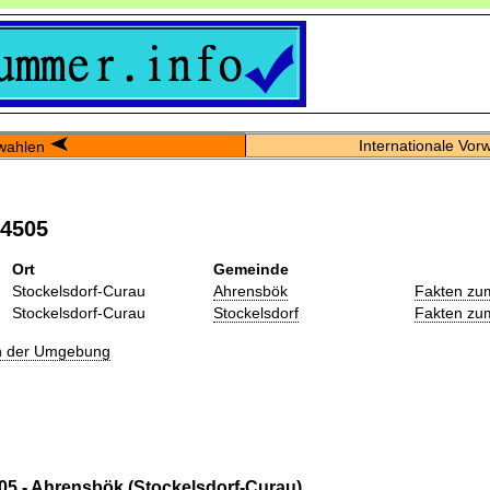
Internationale Vor
wahlen
04505
Ort
Gemeinde
Stockelsdorf-Curau
Ahrensbök
Fakten zu
Stockelsdorf-Curau
Stockelsdorf
Fakten zu
in der Umgebung
05 - Ahrensbök (Stockelsdorf-Curau)