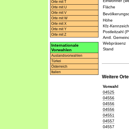
Einwohner (we
Orte mit T
Fläche
Orte mit U
Orte mit V
Bevölkerungsd
Orte mit W
Höhe
Orte mit X
Kfz-Kennzeic
Orte mit Y
Postleitzahl (
Orte mit Z
Amtl. Gemeind
Webpräsenz
Internationale
Stand
Vorwahlen
Auslandsvorwahlen
Türkei
Österreich
Italien
Weitere Ort
Vorwahl
04525
04556
04556
04556
04551
04557
04557