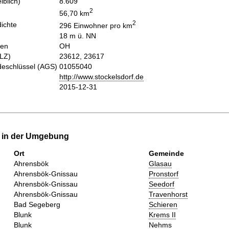
iblich)
8.609
2
56,70 km
2
ichte
296 Einwohner pro km
18 m ü. NN
hen
OH
PLZ)
23612, 23617
eschlüssel (AGS)
01055040
http://www.stockelsdorf.de
2015-12-31
e in der Umgebung
Ort
Gemeinde
Ahrensbök
Glasau
Ahrensbök-Gnissau
Pronstorf
Ahrensbök-Gnissau
Seedorf
Ahrensbök-Gnissau
Travenhorst
Bad Segeberg
Schieren
Blunk
Krems II
Blunk
Nehms