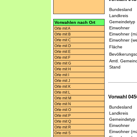
Bundesland
Landkreis
Gemeindetyp
Vorwahlen nach Ort
Einwohner
Orte mit A
Einwohner (mä
Orte mit B
Einwohner (we
Orte mit C
Orte mit D
Fläche
Orte mit E
Bevölkerungsd
Orte mit F
Amtl. Gemeind
Orte mit G
Stand
Orte mit H
Orte mit I
Orte mit J
Orte mit K
Orte mit L
Vorwahl 0450
Orte mit M
Orte mit N
Bundesland
Orte mit O
Landkreis
Orte mit P
Gemeindetyp
Orte mit Q
Einwohner
Orte mit R
Einwohner (mä
Orte mit S