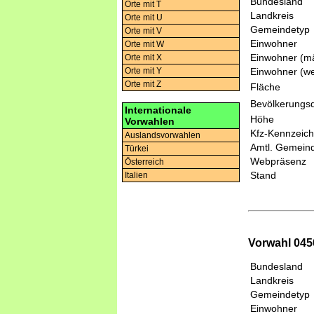
Bundesland
Orte mit T
Landkreis
Orte mit U
Gemeindetyp
Orte mit V
Einwohner
Orte mit W
Einwohner (mä
Orte mit X
Einwohner (we
Orte mit Y
Orte mit Z
Fläche
Bevölkerungsd
Internationale
Höhe
Vorwahlen
Kfz-Kennzeic
Auslandsvorwahlen
Amtl. Gemeind
Türkei
Webpräsenz
Österreich
Stand
Italien
Vorwahl 0450
Bundesland
Landkreis
Gemeindetyp
Einwohner