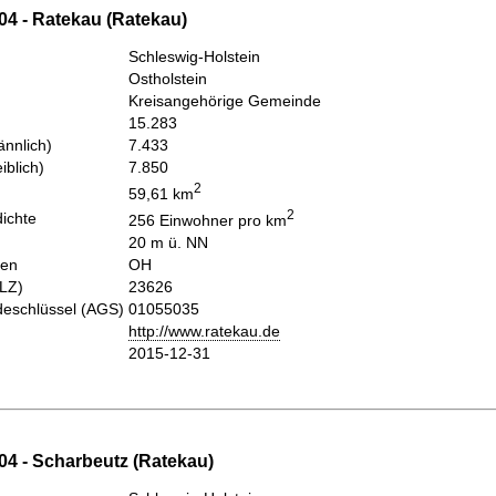
04 - Ratekau (Ratekau)
Schleswig-Holstein
Ostholstein
Kreisangehörige Gemeinde
15.283
nnlich)
7.433
iblich)
7.850
2
59,61 km
2
ichte
256 Einwohner pro km
20 m ü. NN
hen
OH
PLZ)
23626
eschlüssel (AGS)
01055035
http://www.ratekau.de
2015-12-31
04 - Scharbeutz (Ratekau)