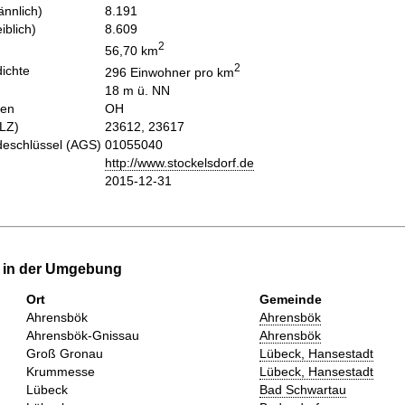
nnlich)
8.191
iblich)
8.609
2
56,70 km
2
ichte
296 Einwohner pro km
18 m ü. NN
hen
OH
PLZ)
23612, 23617
eschlüssel (AGS)
01055040
http://www.stockelsdorf.de
2015-12-31
e in der Umgebung
Ort
Gemeinde
Ahrensbök
Ahrensbök
Ahrensbök-Gnissau
Ahrensbök
Groß Gronau
Lübeck, Hansestadt
Krummesse
Lübeck, Hansestadt
Lübeck
Bad Schwartau