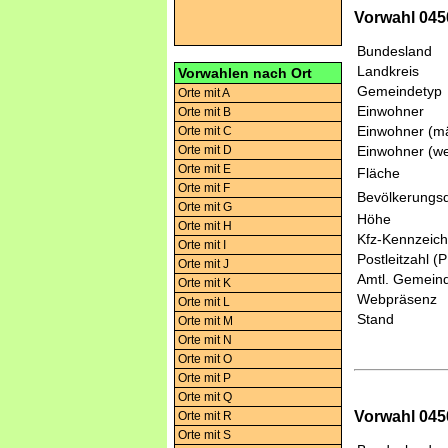
Vorwahl 045
Bundesland
Landkreis
Vorwahlen nach Ort
Gemeindetyp
Orte mit A
Einwohner
Orte mit B
Einwohner (mä
Orte mit C
Orte mit D
Einwohner (we
Orte mit E
Fläche
Orte mit F
Bevölkerungsd
Orte mit G
Höhe
Orte mit H
Kfz-Kennzeic
Orte mit I
Postleitzahl (
Orte mit J
Amtl. Gemeind
Orte mit K
Webpräsenz
Orte mit L
Stand
Orte mit M
Orte mit N
Orte mit O
Orte mit P
Orte mit Q
Vorwahl 045
Orte mit R
Orte mit S