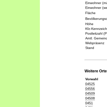
Einwohner (mä
Einwohner (we
Fläche
Bevölkerungsd
Höhe
Kfz-Kennzeic
Postleitzahl (
Amtl. Gemeind
Webpräsenz
Stand
Weitere Ort
Vorwahl
04525
04556
04509
04508
0451