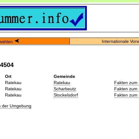
Internationale Vor
wahlen
04504
Ort
Gemeinde
Ratekau
Ratekau
Fakten zum 
Ratekau
Scharbeutz
Fakten zum 
Ratekau
Stockelsdorf
Fakten zum 
in der Umgebung