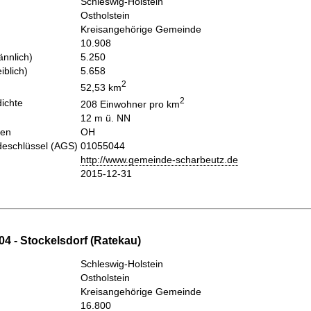
Schleswig-Holstein
Ostholstein
Kreisangehörige Gemeinde
10.908
nnlich)
5.250
iblich)
5.658
2
52,53 km
2
ichte
208 Einwohner pro km
12 m ü. NN
hen
OH
eschlüssel (AGS)
01055044
http://www.gemeinde-scharbeutz.de
2015-12-31
4 - Stockelsdorf (Ratekau)
Schleswig-Holstein
Ostholstein
Kreisangehörige Gemeinde
16.800