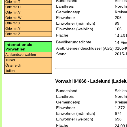
Bundesland
Schles
Orte mit T
Landkreis
Nordfr
Orte mit U
Gemeindetyp
Kreis
Orte mit V
Einwohner
205
Orte mit W
Einwohner (männlich)
99
Orte mit X
Einwohner (weiblich)
106
Orte mit Y
Orte mit Z
Fläche
14,46
Bevölkerungsdichte
14 Ein
Internationale
Amtl. Gemeindeschlüssel (AGS)
01054
Vorwahlen
Stand
2015-
Auslandsvorwahlen
Türkei
Österreich
Italien
Vorwahl 04666 - Ladelund (Ladel
Bundesland
Schles
Landkreis
Nordfr
Gemeindetyp
Kreis
Einwohner
1.372
Einwohner (männlich)
674
Einwohner (weiblich)
698
Fläche
24,09