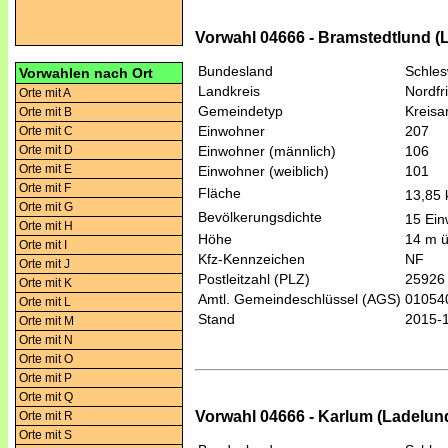
Vorwahl 04666 - Bramstedtlund (
Bundesland
Schles
Vorwahlen nach Ort
Landkreis
Nordfr
Orte mit A
Gemeindetyp
Kreis
Orte mit B
Einwohner
207
Orte mit C
Orte mit D
Einwohner (männlich)
106
Orte mit E
Einwohner (weiblich)
101
Orte mit F
Fläche
13,85
Orte mit G
Bevölkerungsdichte
15 Ein
Orte mit H
Höhe
14 m 
Orte mit I
Kfz-Kennzeichen
NF
Orte mit J
Postleitzahl (PLZ)
25926
Orte mit K
Amtl. Gemeindeschlüssel (AGS)
01054
Orte mit L
Stand
2015-
Orte mit M
Orte mit N
Orte mit O
Orte mit P
Orte mit Q
Vorwahl 04666 - Karlum (Ladelun
Orte mit R
Orte mit S