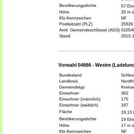
Bevölkerungsdichte
57 Ein
Höhe
20 m 
Kfz-Kennzeichen
NF
Postleitzahl (PLZ)
25926
Amtl. Gemeindeschlüssel (AGS)
01054
Stand
2015-
Vorwahl 04666 - Westre (Ladelun
Bundesland
Schles
Landkreis
Nordfr
Gemeindetyp
Kreis
Einwohner
362
Einwohner (männlich)
175
Einwohner (weiblich)
187
Fläche
19,13
Bevölkerungsdichte
19 Ein
Höhe
17 m 
Kfz-Kennzeichen
NF