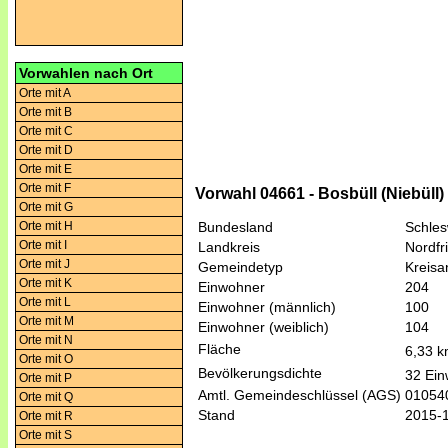
Vorwahlen nach Ort
Orte mit A
Orte mit B
Orte mit C
Orte mit D
Orte mit E
Orte mit F
Vorwahl 04661 - Bosbüll (Niebüll)
Orte mit G
Orte mit H
Bundesland
Schles
Orte mit I
Landkreis
Nordfr
Orte mit J
Gemeindetyp
Kreis
Orte mit K
Einwohner
204
Orte mit L
Einwohner (männlich)
100
Orte mit M
Einwohner (weiblich)
104
Orte mit N
Fläche
6,33 
Orte mit O
Bevölkerungsdichte
32 Ein
Orte mit P
Amtl. Gemeindeschlüssel (AGS)
01054
Orte mit Q
Stand
2015-
Orte mit R
Orte mit S