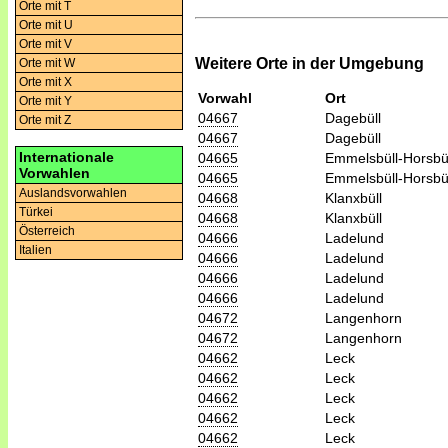
Orte mit T
Orte mit U
Orte mit V
Weitere Orte in der Umgebung
Orte mit W
Orte mit X
Vorwahl
Ort
Orte mit Y
04667
Dagebüll
Orte mit Z
04667
Dagebüll
Internationale
04665
Emmelsbüll-Horsbü
Vorwahlen
04665
Emmelsbüll-Horsbü
Auslandsvorwahlen
04668
Klanxbüll
Türkei
04668
Klanxbüll
Österreich
04666
Ladelund
Italien
04666
Ladelund
04666
Ladelund
04666
Ladelund
04672
Langenhorn
04672
Langenhorn
04662
Leck
04662
Leck
04662
Leck
04662
Leck
04662
Leck