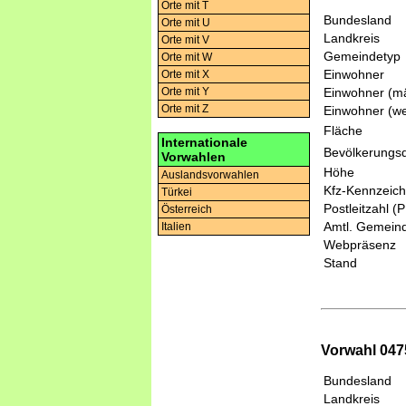
Orte mit T
Bundesland
Orte mit U
Landkreis
Orte mit V
Gemeindetyp
Orte mit W
Einwohner
Orte mit X
Einwohner (mä
Orte mit Y
Orte mit Z
Einwohner (we
Fläche
Internationale
Bevölkerungsd
Vorwahlen
Höhe
Auslandsvorwahlen
Kfz-Kennzeic
Türkei
Postleitzahl (
Österreich
Amtl. Gemeind
Italien
Webpräsenz
Stand
Vorwahl 047
Bundesland
Landkreis