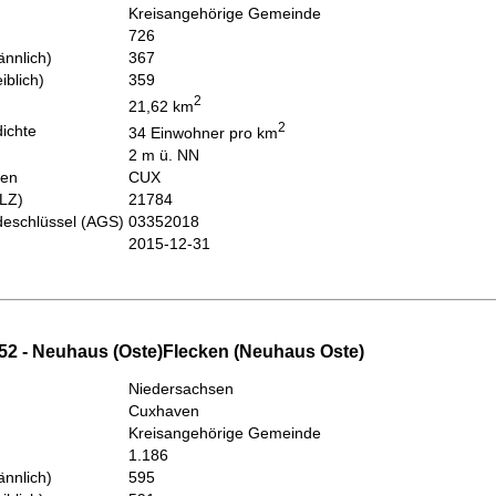
Kreisangehörige Gemeinde
726
nnlich)
367
iblich)
359
2
21,62 km
2
ichte
34 Einwohner pro km
2 m ü. NN
hen
CUX
PLZ)
21784
eschlüssel (AGS)
03352018
2015-12-31
52 - Neuhaus (Oste)Flecken (Neuhaus Oste)
Niedersachsen
Cuxhaven
Kreisangehörige Gemeinde
1.186
nnlich)
595