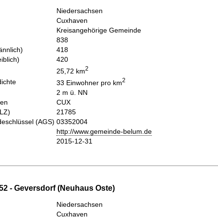
Niedersachsen
Cuxhaven
Kreisangehörige Gemeinde
838
nnlich)
418
iblich)
420
2
25,72 km
2
ichte
33 Einwohner pro km
2 m ü. NN
hen
CUX
PLZ)
21785
eschlüssel (AGS)
03352004
http://www.gemeinde-belum.de
2015-12-31
52 - Geversdorf (Neuhaus Oste)
Niedersachsen
Cuxhaven