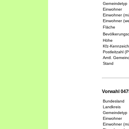
Gemeindetyp
Einwohner
Einwohner (mä
Einwohner (we
Fläche
Bevölkerungsd
Höhe
Kfz-Kennzeic
Postleitzahl (
Amtl. Gemeind
Stand
Vorwahl 047
Bundesland
Landkreis
Gemeindetyp
Einwohner
Einwohner (mä