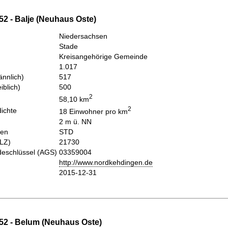
52 - Balje (Neuhaus Oste)
Niedersachsen
Stade
Kreisangehörige Gemeinde
1.017
nnlich)
517
iblich)
500
2
58,10 km
2
ichte
18 Einwohner pro km
2 m ü. NN
hen
STD
PLZ)
21730
eschlüssel (AGS)
03359004
http://www.nordkehdingen.de
2015-12-31
52 - Belum (Neuhaus Oste)