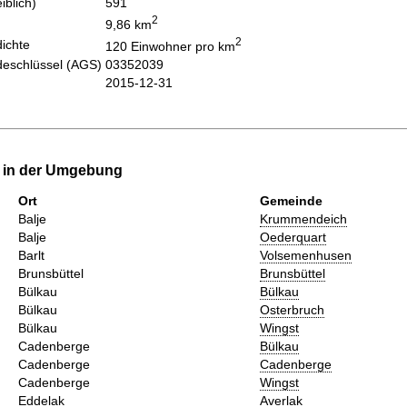
iblich)
591
2
9,86 km
2
ichte
120 Einwohner pro km
eschlüssel (AGS)
03352039
2015-12-31
e in der Umgebung
Ort
Gemeinde
Balje
Krummendeich
Balje
Oederquart
Barlt
Volsemenhusen
Brunsbüttel
Brunsbüttel
Bülkau
Bülkau
Bülkau
Osterbruch
Bülkau
Wingst
Cadenberge
Bülkau
Cadenberge
Cadenberge
Cadenberge
Wingst
Eddelak
Averlak