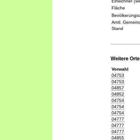
Einwohner (we
Fläche
Bevölkerungsd
Amtl. Gemeind
Stand
Weitere Ort
Vorwahl
04753
04753
04857
04852
04754
04754
04754
04777
04777
04777
04855