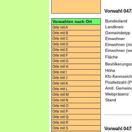
Vorwahl 047
Bundesland
Vorwahlen nach Ort
Landkreis
Orte mit A
Gemeindetyp
Orte mit B
Einwohner
Orte mit C
Orte mit D
Einwohner (mä
Orte mit E
Einwohner (we
Orte mit F
Fläche
Orte mit G
Bevölkerungsd
Orte mit H
Höhe
Orte mit I
Kfz-Kennzeic
Orte mit J
Postleitzahl (
Orte mit K
Amtl. Gemeind
Orte mit L
Webpräsenz
Orte mit M
Stand
Orte mit N
Orte mit O
Orte mit P
Orte mit Q
Orte mit R
Vorwahl 047
Orte mit S