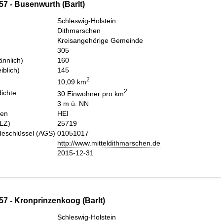
7 - Busenwurth (Barlt)
Schleswig-Holstein
Dithmarschen
Kreisangehörige Gemeinde
305
nnlich)
160
iblich)
145
2
10,09 km
2
ichte
30 Einwohner pro km
3 m ü. NN
hen
HEI
PLZ)
25719
eschlüssel (AGS)
01051017
http://www.mitteldithmarschen.de
2015-12-31
57 - Kronprinzenkoog (Barlt)
Schleswig-Holstein