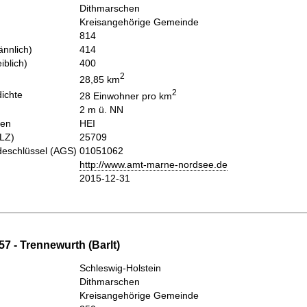
Dithmarschen
Kreisangehörige Gemeinde
814
nnlich)
414
iblich)
400
2
28,85 km
2
ichte
28 Einwohner pro km
2 m ü. NN
hen
HEI
PLZ)
25709
eschlüssel (AGS)
01051062
http://www.amt-marne-nordsee.de
2015-12-31
7 - Trennewurth (Barlt)
Schleswig-Holstein
Dithmarschen
Kreisangehörige Gemeinde