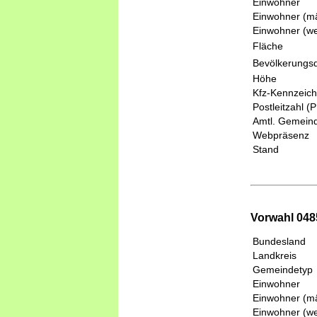
Einwohner
Einwohner (mä
Einwohner (we
Fläche
Bevölkerungsd
Höhe
Kfz-Kennzeic
Postleitzahl (
Amtl. Gemeind
Webpräsenz
Stand
Vorwahl 048
Bundesland
Landkreis
Gemeindetyp
Einwohner
Einwohner (mä
Einwohner (we