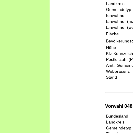
Landkreis
Gemeindetyp
Einwohner
Einwohner (mä
Einwohner (we
Fläche
Bevölkerungsd
Höhe
Kfz-Kennzeic
Postleitzahl (
Amtl. Gemeind
Webpräsenz
Stand
Vorwahl 0485
Bundesland
Landkreis
Gemeindetyp