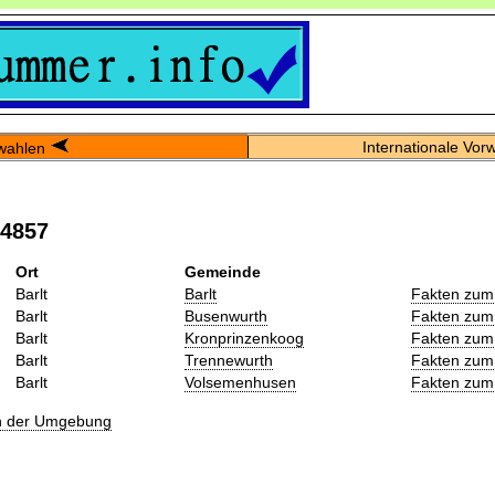
Internationale Vor
wahlen
04857
Ort
Gemeinde
Barlt
Barlt
Fakten zum
Barlt
Busenwurth
Fakten zum
Barlt
Kronprinzenkoog
Fakten zum
Barlt
Trennewurth
Fakten zum
Barlt
Volsemenhusen
Fakten zum
in der Umgebung