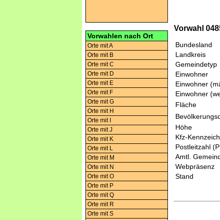
Vorwahl 04857
Vorwahlen nach Ort
Bundesland
Orte mit A
Landkreis
Orte mit B
Gemeindetyp
Orte mit C
Orte mit D
Einwohner
Orte mit E
Einwohner (mä
Orte mit F
Einwohner (we
Orte mit G
Fläche
Orte mit H
Bevölkerungsd
Orte mit I
Höhe
Orte mit J
Kfz-Kennzeic
Orte mit K
Postleitzahl (
Orte mit L
Amtl. Gemeind
Orte mit M
Webpräsenz
Orte mit N
Stand
Orte mit O
Orte mit P
Orte mit Q
Orte mit R
Orte mit S