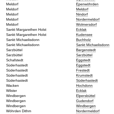
Meldorf
Epenwöhrden
Meldorf
Meldorf
Meldorf
Nindorf
Meldorf
Nordermeldorf
Meldorf
Wolmersdorf
Sankt Margarethen Holst
Ecklak
Sankt Margarethen Holst
Kudensee
Sankt Michaelisdonn
Buchholz
Sankt Michaelisdonn
Sankt Michaelisdonn
Sarzbüttel
Bargenstedt
Sarzbüttel
Sarzbüttel
Schafstedt
Eggstedt
Süderhastedt
Eggstedt
Süderhastedt
Frestedt
Süderhastedt
Krumstedt
Süderhastedt
Süderhastedt
Wacken
Hochdonn
Wilster
Ecklak
Windbergen
Elpersbüttel
Windbergen
Gudendorf
Windbergen
Windbergen
Wöhrden Dithm
Nordermeldorf