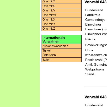
Orte mit T
Vorwahl 0485
Orte mit U
Bundesland
Orte mit V
Landkreis
Orte mit W
Gemeindetyp
Orte mit X
Einwohner
Orte mit Y
Orte mit Z
Einwohner (mä
Einwohner (we
Internationale
Fläche
Vorwahlen
Bevölkerungsd
Auslandsvorwahlen
Höhe
Türkei
Kfz-Kennzeic
Österreich
Postleitzahl (
Italien
Amtl. Gemeind
Webpräsenz
Stand
Vorwahl 048
Bundesland