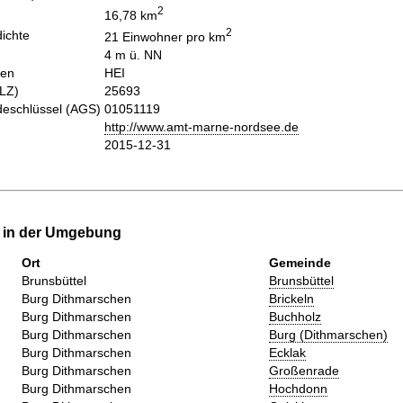
2
16,78 km
2
ichte
21 Einwohner pro km
4 m ü. NN
hen
HEI
PLZ)
25693
eschlüssel (AGS)
01051119
http://www.amt-marne-nordsee.de
2015-12-31
e in der Umgebung
Ort
Gemeinde
Brunsbüttel
Brunsbüttel
Burg Dithmarschen
Brickeln
Burg Dithmarschen
Buchholz
Burg Dithmarschen
Burg (Dithmarschen)
Burg Dithmarschen
Ecklak
Burg Dithmarschen
Großenrade
Burg Dithmarschen
Hochdonn