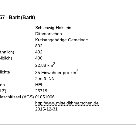
 - Barlt (Barlt)
Schleswig-Holstein
Dithmarschen
Kreisangehörige Gemeinde
802
nnlich)
402
iblich)
400
2
22,88 km
2
ichte
35 Einwohner pro km
2 m ü. NN
hen
HEI
PLZ)
25719
eschlüssel (AGS)
01051006
http://www.mitteldithmarschen.de
2015-12-31