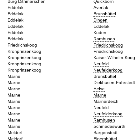
Burg Dithmarschen
Quickborn
Eddelak
Averlak
Eddelak
Brunsbüttel
Eddelak
Dingen
Eddelak
Eddelak
Eddelak
Kuden
Eddelak
Ramhusen
Friedrichskoog
Friedrichskoog
Kronprinzenkoog
Friedrichskoog
Kronprinzenkoog
Kaiser-Wilhelm-Koog
Kronprinzenkoog
Neufeld
Kronprinzenkoog
Neufelderkoog
Marne
Brunsbüttel
Marne
Diekhusen-Fahrstedt
Marne
Helse
Marne
Marne
Marne
Marnerdeich
Marne
Neufeld
Marne
Neufelderkoog
Marne
Ramhusen
Marne
Schmedeswurth
Meldorf
Bargenstedt
Meldorf
Elpersbüttel