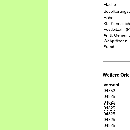
Fläche
Bevölkerungsd
Höhe
Kfz-Kennzeic
Postleitzahl (
Amtl. Gemeind
Webpräsenz
Stand
Weitere Ort
Vorwahl
04852
04825
04825
04825
04825
04825
04825