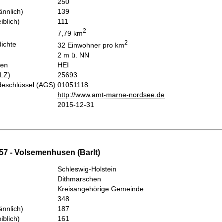
250
nnlich)
139
iblich)
111
2
7,79 km
2
ichte
32 Einwohner pro km
2 m ü. NN
hen
HEI
PLZ)
25693
eschlüssel (AGS)
01051118
http://www.amt-marne-nordsee.de
2015-12-31
57 - Volsemenhusen (Barlt)
Schleswig-Holstein
Dithmarschen
Kreisangehörige Gemeinde
348
nnlich)
187
iblich)
161