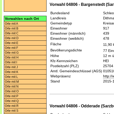
Vorwahl 04806 - Bargenstedt (Sar
Bundesland
Schles
Landkreis
Dithm
Vorwahlen nach Ort
Gemeindetyp
Kreis
Orte mit A
Einwohner
917
Orte mit B
Einwohner (männlich)
439
Orte mit C
Orte mit D
Einwohner (weiblich)
478
Orte mit E
Fläche
11,90
Orte mit F
Bevölkerungsdichte
77 Ein
Orte mit G
Höhe
12 m 
Orte mit H
Kfz-Kennzeichen
HEI
Orte mit I
Postleitzahl (PLZ)
25704
Orte mit J
Amtl. Gemeindeschlüssel (AGS)
01051
Orte mit K
Webpräsenz
http:/
Orte mit L
Stand
2015-
Orte mit M
Orte mit N
Orte mit O
Orte mit P
Orte mit Q
Vorwahl 04806 - Odderade (Sarzbü
Orte mit R
Orte mit S