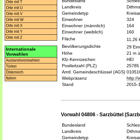
Bundesland
Schles
Orte mit T
Landkreis
Dithm
Orte mit U
Gemeindetyp
Kreis
Orte mit V
Einwohner
324
Orte mit W
Einwohner (männlich)
164
Orte mit X
Einwohner (weiblich)
160
Orte mit Y
Orte mit Z
Fläche
11,26
Bevölkerungsdichte
29 Ein
Internationale
Höhe
21 m 
Vorwahlen
Kfz-Kennzeichen
HEI
Auslandsvorwahlen
Postleitzahl (PLZ)
25785
Türkei
Amtl. Gemeindeschlüssel (AGS)
01051
Österreich
Webpräsenz
http:/
Italien
Stand
2015-
Vorwahl 04806 - Sarzbüttel (Sarzb
Bundesland
Schles
Landkreis
Dithm
Gemeindetyp
Kreis