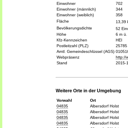
Einwohner
702
Einwohner (männlich)
344
Einwohner (weiblich)
358
Fläche
13,39
Bevölkerungsdichte
52 Ein
Höhe
6 m ü.
Kfz-Kennzeichen
HEI
Postleitzahl (PLZ)
25785
Amtl. Gemeindeschlüssel (AGS)
01051
Webpräsenz
http:/
Stand
2015-
Weitere Orte in der Umgebung
Vorwahl
Ort
04835
Albersdorf Holst
04835
Albersdorf Holst
04835
Albersdorf Holst
04835
Albersdorf Holst