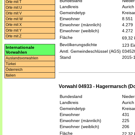
Bundesland
Niede
Orte mit T
Landkreis
Aurich
Orte mit U
Gemeindetyp
Kreis
Orte mit V
Einwohner
8.551
Orte mit W
Einwohner (männlich)
4.279
Orte mit X
Einwohner (weiblich)
4.272
Orte mit Y
Orte mit Z
Fläche
69,32
Bevölkerungsdichte
123 Ei
Internationale
Amtl. Gemeindeschlüssel (AGS)
03452
Vorwahlen
Stand
2015-
Auslandsvorwahlen
Türkei
Österreich
Italien
Vorwahl 04933 - Hagermarsch (Do
Bundesland
Niede
Landkreis
Aurich
Gemeindetyp
Kreis
Einwohner
431
Einwohner (männlich)
225
Einwohner (weiblich)
206
Fläche
22,32