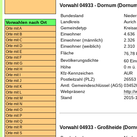
Vorwahl 04933 - Dornum (Dornum 
Bundesland
Niede
Landkreis
Aurich
Vorwahlen nach Ort
Gemeindetyp
Kreis
Orte mit A
Einwohner
4.636
Orte mit B
Einwohner (männlich)
2.326
Orte mit C
Orte mit D
Einwohner (weiblich)
2.310
Orte mit E
Fläche
76,78
Orte mit F
Bevölkerungsdichte
60 Ein
Orte mit G
Höhe
0 m ü.
Orte mit H
Kfz-Kennzeichen
AUR
Orte mit I
Postleitzahl (PLZ)
26553
Orte mit J
Amtl. Gemeindeschlüssel (AGS)
03452
Orte mit K
Webpräsenz
http:/
Orte mit L
Stand
2015-
Orte mit M
Orte mit N
Orte mit O
Orte mit P
Orte mit Q
Vorwahl 04933 - Großheide (Dornu
Orte mit R
Orte mit S