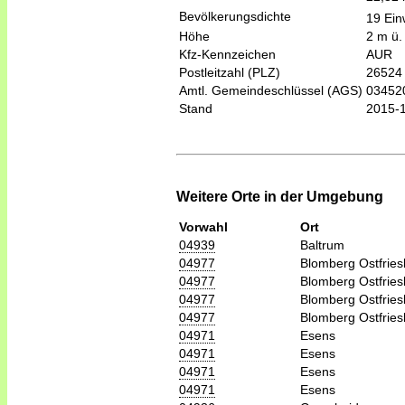
Bevölkerungsdichte
19 Ein
Höhe
2 m ü.
Kfz-Kennzeichen
AUR
Postleitzahl (PLZ)
26524
Amtl. Gemeindeschlüssel (AGS)
03452
Stand
2015-
Weitere Orte in der Umgebung
Vorwahl
Ort
04939
Baltrum
04977
Blomberg Ostfries
04977
Blomberg Ostfries
04977
Blomberg Ostfries
04977
Blomberg Ostfries
04971
Esens
04971
Esens
04971
Esens
04971
Esens