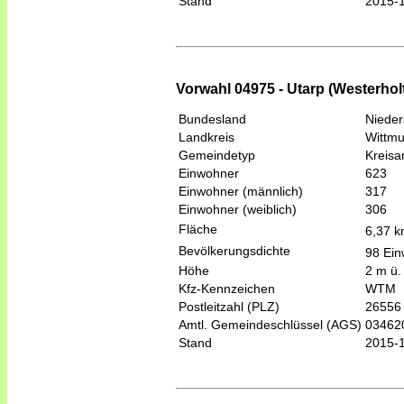
Stand
2015-
Vorwahl 04975 - Utarp (Westerholt
Bundesland
Niede
Landkreis
Wittm
Gemeindetyp
Kreis
Einwohner
623
Einwohner (männlich)
317
Einwohner (weiblich)
306
Fläche
6,37 
Bevölkerungsdichte
98 Ein
Höhe
2 m ü.
Kfz-Kennzeichen
WTM
Postleitzahl (PLZ)
26556
Amtl. Gemeindeschlüssel (AGS)
03462
Stand
2015-