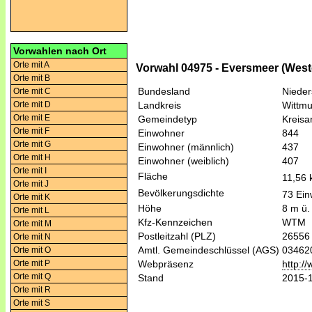
Vorwahlen nach Ort
Orte mit A
Vorwahl 04975 - Eversmeer (Wester
Orte mit B
Bundesland
Niede
Orte mit C
Orte mit D
Landkreis
Wittm
Orte mit E
Gemeindetyp
Kreis
Orte mit F
Einwohner
844
Orte mit G
Einwohner (männlich)
437
Orte mit H
Einwohner (weiblich)
407
Orte mit I
Fläche
11,56
Orte mit J
Bevölkerungsdichte
73 Ein
Orte mit K
Höhe
8 m ü.
Orte mit L
Kfz-Kennzeichen
WTM
Orte mit M
Postleitzahl (PLZ)
26556
Orte mit N
Amtl. Gemeindeschlüssel (AGS)
03462
Orte mit O
Orte mit P
Webpräsenz
http:/
Orte mit Q
Stand
2015-
Orte mit R
Orte mit S