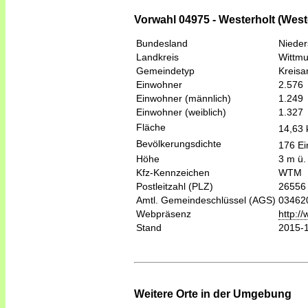
Vorwahl 04975 - Westerholt (Weste
Bundesland
Niede
Landkreis
Wittm
Gemeindetyp
Kreis
Einwohner
2.576
Einwohner (männlich)
1.249
Einwohner (weiblich)
1.327
Fläche
14,63
Bevölkerungsdichte
176 Ei
Höhe
3 m ü.
Kfz-Kennzeichen
WTM
Postleitzahl (PLZ)
26556
Amtl. Gemeindeschlüssel (AGS)
03462
Webpräsenz
http:/
Stand
2015-
Weitere Orte in der Umgebung