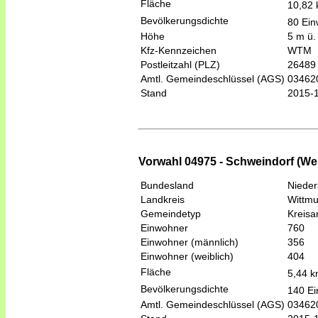
Fläche
10,82
Bevölkerungsdichte
80 Ein
Höhe
5 m ü.
Kfz-Kennzeichen
WTM
Postleitzahl (PLZ)
26489
Amtl. Gemeindeschlüssel (AGS)
03462
Stand
2015-
Vorwahl 04975 - Schweindorf (West
Bundesland
Niede
Landkreis
Wittm
Gemeindetyp
Kreis
Einwohner
760
Einwohner (männlich)
356
Einwohner (weiblich)
404
Fläche
5,44 
Bevölkerungsdichte
140 Ei
Amtl. Gemeindeschlüssel (AGS)
03462