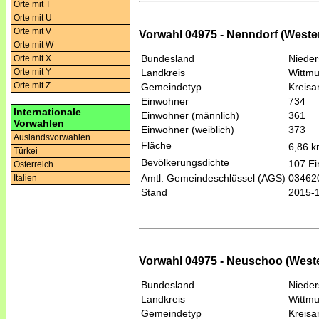
Orte mit T
Orte mit U
Orte mit V
Vorwahl 04975 - Nenndorf (Westerh
Orte mit W
Bundesland
Niede
Orte mit X
Landkreis
Wittm
Orte mit Y
Orte mit Z
Gemeindetyp
Kreis
Einwohner
734
Internationale
Einwohner (männlich)
361
Vorwahlen
Einwohner (weiblich)
373
Auslandsvorwahlen
Fläche
6,86 
Türkei
Bevölkerungsdichte
107 Ei
Österreich
Amtl. Gemeindeschlüssel (AGS)
03462
Italien
Stand
2015-
Vorwahl 04975 - Neuschoo (Wester
Bundesland
Niede
Landkreis
Wittm
Gemeindetyp
Kreis