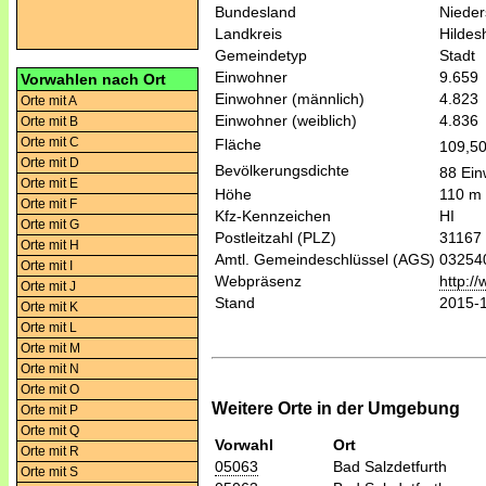
Bundesland
Niede
Landkreis
Hildes
Gemeindetyp
Stadt
Einwohner
9.659
Vorwahlen nach Ort
Einwohner (männlich)
4.823
Orte mit A
Einwohner (weiblich)
4.836
Orte mit B
Orte mit C
Fläche
109,5
Orte mit D
Bevölkerungsdichte
88 Ein
Orte mit E
Höhe
110 m
Orte mit F
Kfz-Kennzeichen
HI
Orte mit G
Postleitzahl (PLZ)
31167
Orte mit H
Amtl. Gemeindeschlüssel (AGS)
03254
Orte mit I
Webpräsenz
http:/
Orte mit J
Stand
2015-
Orte mit K
Orte mit L
Orte mit M
Orte mit N
Orte mit O
Weitere Orte in der Umgebung
Orte mit P
Orte mit Q
Vorwahl
Ort
Orte mit R
05063
Bad Salzdetfurth
Orte mit S