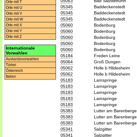
05063
Bad Salzdetfurth
Orte mit T
05345
Baddeckenstedt
Orte mit U
05345
Baddeckenstedt
Orte mit V
05345
Baddeckenstedt
Orte mit W
05060
Bodenburg
Orte mit X
05060
Bodenburg
Orte mit Y
Orte mit Z
05060
Bodenburg
05060
Bodenburg
Internationale
05060
Bodenburg
Vorwahlen
05184
Freden Leine
Auslandsvorwahlen
05064
Groß Dungen
Türkei
05062
Holle b Hildesheim
Österreich
05062
Holle b Hildesheim
Italien
05183
Lamspringe
05183
Lamspringe
05183
Lamspringe
05183
Lamspringe
05183
Lamspringe
05383
Lutter am Barenberge
05383
Lutter am Barenberge
05383
Lutter am Barenberge
05341
Salzgitter
05341
Salzgitter