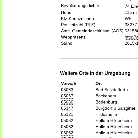
Bevölkerungsdichte
74 Ein
Höhe
115 m
Kfz-Kennzeichen
WF
Postleitzahl (PLZ)
38277
Amtl. Gemeindeschlüssel (AGS)
03158
Webpräsenz
http:/
Stand
2015-
Weitere Orte in der Umgebung
Vorwahl
Ort
05063
Bad Salzdetfurth
05067
Bockenem
05060
Bodenburg
05347
Burgdorf b Salzgitter
05121
Hildesheim
05062
Holle b Hildesheim
05062
Holle b Hildesheim
05062
Holle b Hildesheim