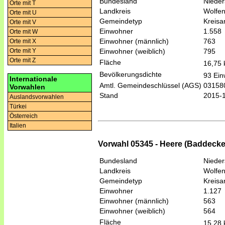
Bundesland
Niede
Orte mit T
Landkreis
Wolfen
Orte mit U
Gemeindetyp
Kreis
Orte mit V
Einwohner
1.558
Orte mit W
Einwohner (männlich)
763
Orte mit X
Einwohner (weiblich)
795
Orte mit Y
Orte mit Z
Fläche
16,75
Bevölkerungsdichte
93 Ein
Internationale
Amtl. Gemeindeschlüssel (AGS)
03158
Vorwahlen
Stand
2015-
Auslandsvorwahlen
Türkei
Österreich
Italien
Vorwahl 05345 - Heere (Baddecke
Bundesland
Niede
Landkreis
Wolfen
Gemeindetyp
Kreis
Einwohner
1.127
Einwohner (männlich)
563
Einwohner (weiblich)
564
Fläche
15,28