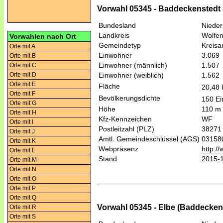
Vorwahl 05345 - Baddeckenstedt
Bundesland
Niede
Landkreis
Wolfen
Vorwahlen nach Ort
Gemeindetyp
Kreis
Orte mit A
Einwohner
3.069
Orte mit B
Einwohner (männlich)
1.507
Orte mit C
Orte mit D
Einwohner (weiblich)
1.562
Orte mit E
Fläche
20,48
Orte mit F
Bevölkerungsdichte
150 Ei
Orte mit G
Höhe
110 m
Orte mit H
Kfz-Kennzeichen
WF
Orte mit I
Postleitzahl (PLZ)
38271
Orte mit J
Amtl. Gemeindeschlüssel (AGS)
03158
Orte mit K
Webpräsenz
http:/
Orte mit L
Stand
2015-
Orte mit M
Orte mit N
Orte mit O
Orte mit P
Orte mit Q
Vorwahl 05345 - Elbe (Baddecken
Orte mit R
Orte mit S