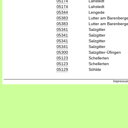
05174
Lahstedt
05174
Lahstedt
05344
Lengede
05383
Lutter am Barenberg
05383
Lutter am Barenberg
05341
Salzgitter
05341
Salzgitter
05341
Salzgitter
05341
Salzgitter
05300
Salzgitter-Üfingen
05123
Schellerten
05123
Schellerten
05129
Söhlde
Impressum