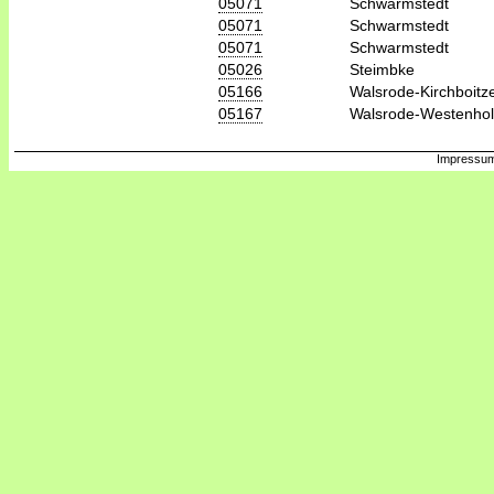
05071
Schwarmstedt
05071
Schwarmstedt
05071
Schwarmstedt
05026
Steimbke
05166
Walsrode-Kirchboitz
05167
Walsrode-Westenhol
Impressum