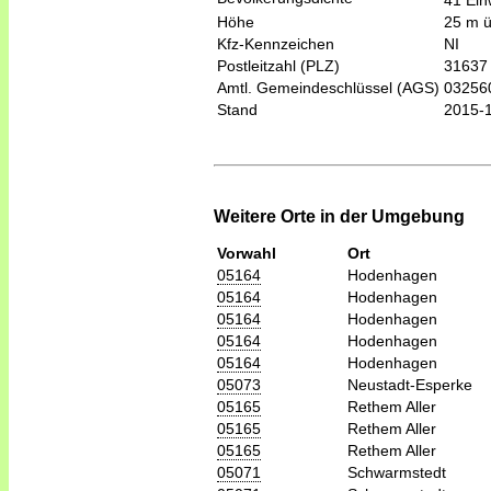
41 Ein
Höhe
25 m 
Kfz-Kennzeichen
NI
Postleitzahl (PLZ)
31637
Amtl. Gemeindeschlüssel (AGS)
03256
Stand
2015-
Weitere Orte in der Umgebung
Vorwahl
Ort
05164
Hodenhagen
05164
Hodenhagen
05164
Hodenhagen
05164
Hodenhagen
05164
Hodenhagen
05073
Neustadt-Esperke
05165
Rethem Aller
05165
Rethem Aller
05165
Rethem Aller
05071
Schwarmstedt