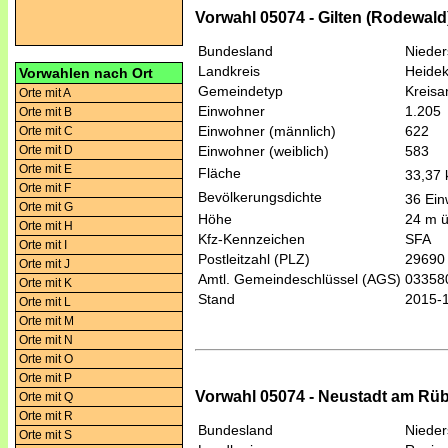
Vorwahl 05074 - Gilten (Rodewald
Bundesland
Niede
Landkreis
Heidek
Vorwahlen nach Ort
Gemeindetyp
Kreis
Orte mit A
Einwohner
1.205
Orte mit B
Einwohner (männlich)
622
Orte mit C
Orte mit D
Einwohner (weiblich)
583
Orte mit E
Fläche
33,37
Orte mit F
Bevölkerungsdichte
36 Ein
Orte mit G
Höhe
24 m 
Orte mit H
Kfz-Kennzeichen
SFA
Orte mit I
Postleitzahl (PLZ)
29690
Orte mit J
Amtl. Gemeindeschlüssel (AGS)
03358
Orte mit K
Stand
2015-
Orte mit L
Orte mit M
Orte mit N
Orte mit O
Orte mit P
Vorwahl 05074 - Neustadt am Rü
Orte mit Q
Orte mit R
Bundesland
Niede
Orte mit S