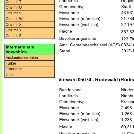
Landkreis
Regio
Orte mit T
Gemeindetyp
Stadt
Orte mit U
Einwohner
43.93
Orte mit V
Einwohner (männlich)
21.73
Orte mit W
Einwohner (weiblich)
22.19
Orte mit X
Orte mit Y
Fläche
357,5
Orte mit Z
Bevölkerungsdichte
123 Ei
Amtl. Gemeindeschlüssel (AGS)
03241
Internationale
Stand
2015-
Vorwahlen
Auslandsvorwahlen
Türkei
Österreich
Italien
Vorwahl 05074 - Rodewald (Rode
Bundesland
Niede
Landkreis
Nienbu
Gemeindetyp
Kreis
Einwohner
2.496
Einwohner (männlich)
1.263
Einwohner (weiblich)
1.233
Fläche
60,31
Bevölkerungsdichte