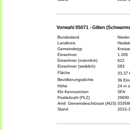
Vorwahl 05071 - Gilten (Schwarms
Bundesland
Niede
Landkreis
Heidek
Gemeindetyp
Kreis
Einwohner
1.205
Einwohner (männlich)
622
Einwohner (weiblich)
583
Fläche
33,37
Bevölkerungsdichte
36 Ein
Höhe
24 m 
Kfz-Kennzeichen
SFA
Postleitzahl (PLZ)
29690
Amtl. Gemeindeschlüssel (AGS)
03358
Stand
2015-