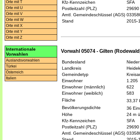
Orte mit T
Kfz-Kennzeichen
SFA
Orte mit U
Postleitzahl (PLZ)
29690
Orte mit V
Amtl. Gemeindeschlüssel (AGS)
03358
Orte mit W
Stand
2015-
Orte mit X
Orte mit Y
Orte mit Z
Internationale
Vorwahl 05074 - Gilten (Rodewald
Vorwahlen
Auslandsvorwahlen
Bundesland
Niede
Türkei
Landkreis
Heidek
Österreich
Gemeindetyp
Kreis
Italien
Einwohner
1.205
Einwohner (männlich)
622
Einwohner (weiblich)
583
Fläche
33,37
Bevölkerungsdichte
36 Ein
Höhe
24 m 
Kfz-Kennzeichen
SFA
Postleitzahl (PLZ)
29690
Amtl. Gemeindeschlüssel (AGS)
03358
Stand
2015-