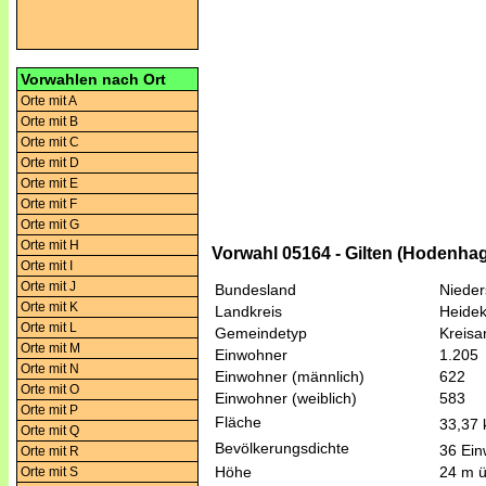
Vorwahlen nach Ort
Orte mit A
Orte mit B
Orte mit C
Orte mit D
Orte mit E
Orte mit F
Orte mit G
Orte mit H
Vorwahl 05164 - Gilten (Hodenha
Orte mit I
Orte mit J
Bundesland
Niede
Orte mit K
Landkreis
Heidek
Orte mit L
Gemeindetyp
Kreis
Orte mit M
Einwohner
1.205
Orte mit N
Einwohner (männlich)
622
Orte mit O
Einwohner (weiblich)
583
Orte mit P
Fläche
33,37
Orte mit Q
Bevölkerungsdichte
36 Ein
Orte mit R
Höhe
24 m 
Orte mit S