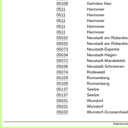
05108
Gehrden Han
0511
Hannover
0511
Hannover
0511
Hannover
0511
Hannover
0511
Hannover
05032
Neustadt am Rübenbe
05032
Neustadt am Rübenbe
05073
Neustadt-Esperke
05034
Neustadt-Hagen
05072
Neustadt-Mandelsloh
05036
Neustadt-Schneeren
05074
Rodewald
05109
Ronnenberg
05109
Ronnenberg
05137
Seelze
05137
Seelze
05031
Wunstorf
05031
Wunstorf
05033
Wunstorf-Grossenheid
Impressum