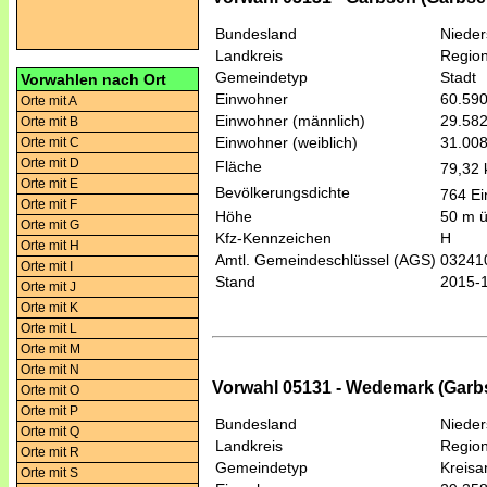
Bundesland
Niede
Landkreis
Regio
Gemeindetyp
Stadt
Vorwahlen nach Ort
Einwohner
60.59
Orte mit A
Einwohner (männlich)
29.58
Orte mit B
Einwohner (weiblich)
31.00
Orte mit C
Orte mit D
Fläche
79,32
Orte mit E
Bevölkerungsdichte
764 Ei
Orte mit F
Höhe
50 m 
Orte mit G
Kfz-Kennzeichen
H
Orte mit H
Amtl. Gemeindeschlüssel (AGS)
03241
Orte mit I
Stand
2015-
Orte mit J
Orte mit K
Orte mit L
Orte mit M
Orte mit N
Vorwahl 05131 - Wedemark (Garb
Orte mit O
Orte mit P
Bundesland
Niede
Orte mit Q
Landkreis
Regio
Orte mit R
Gemeindetyp
Kreis
Orte mit S