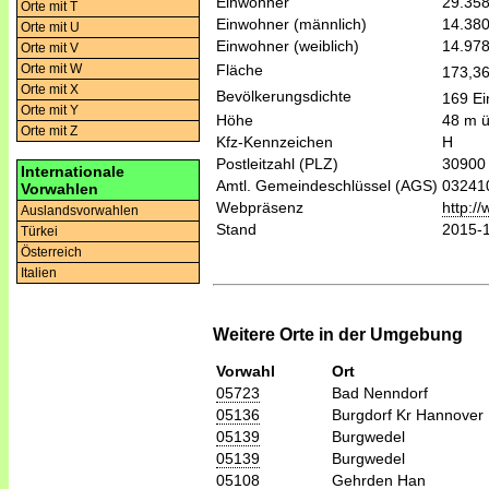
Einwohner
29.35
Orte mit T
Einwohner (männlich)
14.38
Orte mit U
Einwohner (weiblich)
14.97
Orte mit V
Fläche
Orte mit W
173,3
Orte mit X
Bevölkerungsdichte
169 Ei
Orte mit Y
Höhe
48 m 
Orte mit Z
Kfz-Kennzeichen
H
Postleitzahl (PLZ)
30900
Internationale
Amtl. Gemeindeschlüssel (AGS)
03241
Vorwahlen
Webpräsenz
http:/
Auslandsvorwahlen
Stand
2015-
Türkei
Österreich
Italien
Weitere Orte in der Umgebung
Vorwahl
Ort
05723
Bad Nenndorf
05136
Burgdorf Kr Hannover
05139
Burgwedel
05139
Burgwedel
05108
Gehrden Han