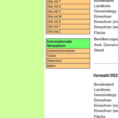
Bundesland
Orte mit T
Landkreis
Orte mit U
Gemeindetyp
Orte mit V
Einwohner
Orte mit W
Einwohner (mä
Orte mit X
Einwohner (we
Orte mit Y
Orte mit Z
Fläche
Bevölkerungsd
Internationale
Amtl. Gemeind
Vorwahlen
Stand
Auslandsvorwahlen
Türkei
Österreich
Italien
Vorwahl 052
Bundesland
Landkreis
Gemeindetyp
Einwohner
Einwohner (mä
Einwohner (we
Fläche