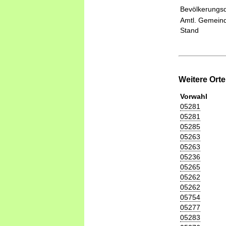
Bevölkerungsd
Amtl. Gemeind
Stand
Weitere Ort
Vorwahl
05281
05281
05285
05263
05263
05236
05265
05262
05262
05754
05277
05283