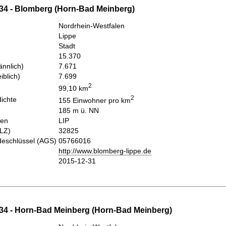
34 - Blomberg (Horn-Bad Meinberg)
Nordrhein-Westfalen
Lippe
Stadt
15.370
nnlich)
7.671
iblich)
7.699
2
99,10 km
2
ichte
155 Einwohner pro km
185 m ü. NN
hen
LIP
PLZ)
32825
eschlüssel (AGS)
05766016
http://www.blomberg-lippe.de
2015-12-31
34 - Horn-Bad Meinberg (Horn-Bad Meinberg)