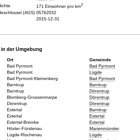
2
ichte
171 Einwohner pro km
eschlüssel (AGS)
05762032
2015-12-31
e in der Umgebung
Ort
Gemeinde
Bad Pyrmont
Bad Pyrmont
Bad Pyrmont
Lügde
Bad Pyrmont-Kleinenberg
Bad Pyrmont
Barntrup
Barntrup
Barntrup
Dörentrup
Blomberg-Grossenmarpe
Dörentrup
Dörentrup
Dörentrup
Extertal
Barntrup
Extertal
Extertal
Extertal-Bremke
Extertal
Höxter-Fürstenau
Marienmünster
Lügde-Rischenau
Lügde