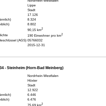
Nordrhein-Westfalen
Lippe
Stadt
17.126
nnlich)
8.324
iblich)
8.802
2
90,15 km
2
ichte
190 Einwohner pro km
eschlüssel (AGS)
05766032
2015-12-31
34 - Steinheim (Horn-Bad Meinberg)
Nordrhein-Westfalen
Höxter
Stadt
12.922
nnlich)
6.446
iblich)
6.476
2
75,69 km