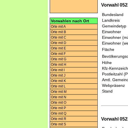
Vorwahl 052
Bundesland
Landkreis
Vorwahlen nach Ort
Gemeindetyp
Orte mit A
Einwohner
Orte mit B
Einwohner (mä
Orte mit C
Orte mit D
Einwohner (we
Orte mit E
Fläche
Orte mit F
Bevölkerungsd
Orte mit G
Höhe
Orte mit H
Kfz-Kennzeic
Orte mit I
Postleitzahl (
Orte mit J
Amtl. Gemeind
Orte mit K
Webpräsenz
Orte mit L
Stand
Orte mit M
Orte mit N
Orte mit O
Orte mit P
Orte mit Q
Vorwahl 052
Orte mit R
Orte mit S