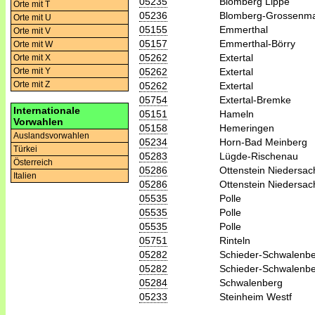
05235
Blomberg Lippe
Orte mit T
05236
Blomberg-Grossenm
Orte mit U
05155
Emmerthal
Orte mit V
05157
Emmerthal-Börry
Orte mit W
05262
Extertal
Orte mit X
05262
Extertal
Orte mit Y
Orte mit Z
05262
Extertal
05754
Extertal-Bremke
Internationale
05151
Hameln
Vorwahlen
05158
Hemeringen
Auslandsvorwahlen
05234
Horn-Bad Meinberg
Türkei
05283
Lügde-Rischenau
Österreich
05286
Ottenstein Niedersac
Italien
05286
Ottenstein Niedersac
05535
Polle
05535
Polle
05535
Polle
05751
Rinteln
05282
Schieder-Schwalenb
05282
Schieder-Schwalenb
05284
Schwalenberg
05233
Steinheim Westf