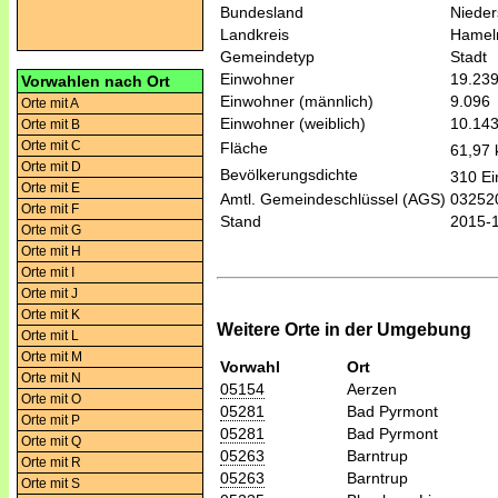
Bundesland
Niede
Landkreis
Hamel
Gemeindetyp
Stadt
Einwohner
19.23
Vorwahlen nach Ort
Einwohner (männlich)
9.096
Orte mit A
Einwohner (weiblich)
10.14
Orte mit B
Orte mit C
Fläche
61,97
Orte mit D
Bevölkerungsdichte
310 Ei
Orte mit E
Amtl. Gemeindeschlüssel (AGS)
03252
Orte mit F
Stand
2015-
Orte mit G
Orte mit H
Orte mit I
Orte mit J
Orte mit K
Weitere Orte in der Umgebung
Orte mit L
Orte mit M
Vorwahl
Ort
Orte mit N
05154
Aerzen
Orte mit O
05281
Bad Pyrmont
Orte mit P
05281
Bad Pyrmont
Orte mit Q
05263
Barntrup
Orte mit R
05263
Barntrup
Orte mit S