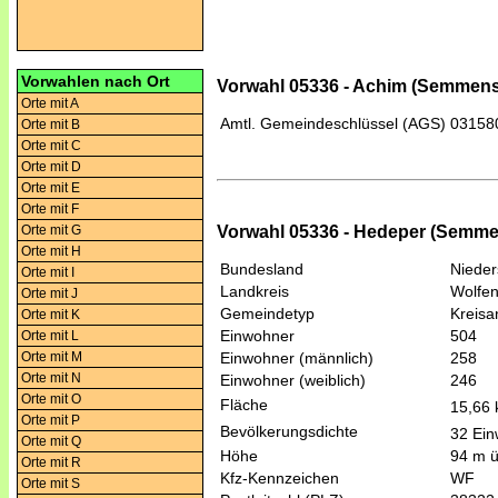
Vorwahlen nach Ort
Vorwahl 05336 - Achim (Semmens
Orte mit A
Amtl. Gemeindeschlüssel (AGS)
03158
Orte mit B
Orte mit C
Orte mit D
Orte mit E
Orte mit F
Vorwahl 05336 - Hedeper (Semme
Orte mit G
Orte mit H
Bundesland
Niede
Orte mit I
Landkreis
Wolfen
Orte mit J
Gemeindetyp
Kreis
Orte mit K
Einwohner
504
Orte mit L
Einwohner (männlich)
258
Orte mit M
Orte mit N
Einwohner (weiblich)
246
Orte mit O
Fläche
15,66
Orte mit P
Bevölkerungsdichte
32 Ein
Orte mit Q
Höhe
94 m 
Orte mit R
Kfz-Kennzeichen
WF
Orte mit S