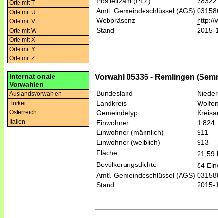
Postleitzahl (PLZ)
38322
Orte mit T
Amtl. Gemeindeschlüssel (AGS)
03158
Orte mit U
Webpräsenz
http:/
Orte mit V
Stand
2015-
Orte mit W
Orte mit X
Orte mit Y
Orte mit Z
Internationale
Vorwahl 05336 - Remlingen (Sem
Vorwahlen
Bundesland
Niede
Auslandsvorwahlen
Landkreis
Wolfen
Türkei
Österreich
Gemeindetyp
Kreis
Italien
Einwohner
1.824
Einwohner (männlich)
911
Einwohner (weiblich)
913
Fläche
21,59
Bevölkerungsdichte
84 Ein
Amtl. Gemeindeschlüssel (AGS)
03158
Stand
2015-