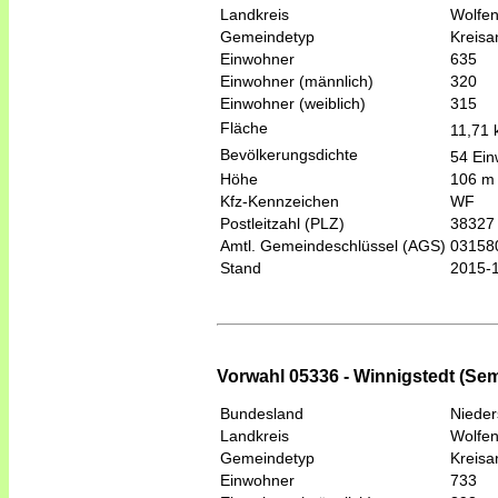
Landkreis
Wolfen
Gemeindetyp
Kreis
Einwohner
635
Einwohner (männlich)
320
Einwohner (weiblich)
315
Fläche
11,71
Bevölkerungsdichte
54 Ein
Höhe
106 m
Kfz-Kennzeichen
WF
Postleitzahl (PLZ)
38327
Amtl. Gemeindeschlüssel (AGS)
03158
Stand
2015-
Vorwahl 05336 - Winnigstedt (Se
Bundesland
Niede
Landkreis
Wolfen
Gemeindetyp
Kreis
Einwohner
733