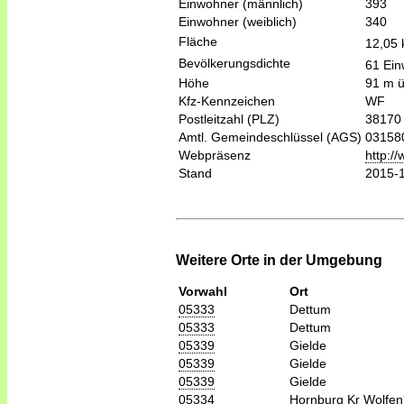
Einwohner (männlich)
393
Einwohner (weiblich)
340
Fläche
12,05
Bevölkerungsdichte
61 Ein
Höhe
91 m 
Kfz-Kennzeichen
WF
Postleitzahl (PLZ)
38170
Amtl. Gemeindeschlüssel (AGS)
03158
Webpräsenz
http:/
Stand
2015-
Weitere Orte in der Umgebung
Vorwahl
Ort
05333
Dettum
05333
Dettum
05339
Gielde
05339
Gielde
05339
Gielde
05334
Hornburg Kr Wolfen