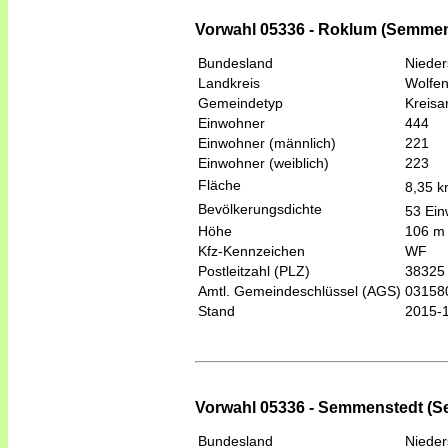
Vorwahl 05336 - Roklum (Semmen
Bundesland
Niede
Landkreis
Wolfen
Gemeindetyp
Kreis
Einwohner
444
Einwohner (männlich)
221
Einwohner (weiblich)
223
Fläche
8,35 
Bevölkerungsdichte
53 Ein
Höhe
106 m
Kfz-Kennzeichen
WF
Postleitzahl (PLZ)
38325
Amtl. Gemeindeschlüssel (AGS)
03158
Stand
2015-
Vorwahl 05336 - Semmenstedt (
Bundesland
Niede