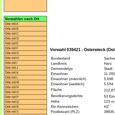
Vorwahlen nach Ort
Orte mit A
Orte mit B
Orte mit C
Orte mit D
Orte mit E
Orte mit F
Vorwahl 039421 - Osterwieck (Ost
Orte mit G
Orte mit H
Bundesland
Sachse
Orte mit I
Landkreis
Harz
Orte mit J
Gemeindetyp
Stadt
Orte mit K
Einwohner
11.292
Orte mit L
Einwohner (männlich)
5.698
Orte mit M
Einwohner (weiblich)
5.594
Orte mit N
Fläche
212,8
Orte mit O
Bevölkerungsdichte
53 Ein
Orte mit P
Höhe
123 m
Orte mit Q
Kfz-Kennzeichen
HZ
Orte mit R
Postleitzahl (PLZ)
38835
Orte mit S