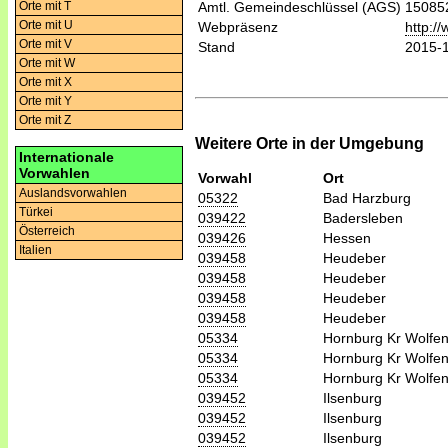
Orte mit T
Amtl. Gemeindeschlüssel (AGS)
15085
Orte mit U
Webpräsenz
http:/
Orte mit V
Stand
2015-
Orte mit W
Orte mit X
Orte mit Y
Orte mit Z
Weitere Orte in der Umgebung
Internationale
Vorwahlen
Vorwahl
Ort
Auslandsvorwahlen
05322
Bad Harzburg
Türkei
039422
Badersleben
Österreich
039426
Hessen
Italien
039458
Heudeber
039458
Heudeber
039458
Heudeber
039458
Heudeber
05334
Hornburg Kr Wolfen
05334
Hornburg Kr Wolfen
05334
Hornburg Kr Wolfen
039452
Ilsenburg
039452
Ilsenburg
039452
Ilsenburg