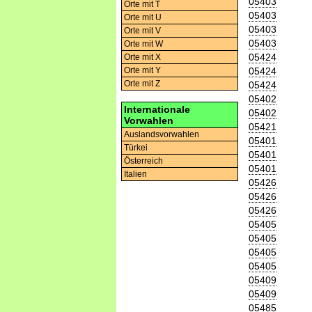
05403
Orte mit T
05403
Orte mit U
05403
Orte mit V
05403
Orte mit W
05424
Orte mit X
05424
Orte mit Y
Orte mit Z
05424
05402
Internationale
05402
Vorwahlen
05421
Auslandsvorwahlen
05401
Türkei
05401
Österreich
05401
Italien
05426
05426
05426
05405
05405
05405
05405
05409
05409
05485