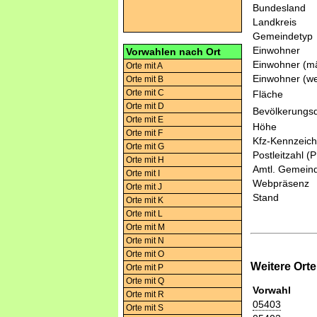
Bundesland
Landkreis
Gemeindetyp
Einwohner
Vorwahlen nach Ort
Einwohner (mä
Orte mit A
Einwohner (we
Orte mit B
Orte mit C
Fläche
Orte mit D
Bevölkerungsd
Orte mit E
Höhe
Orte mit F
Kfz-Kennzeic
Orte mit G
Postleitzahl (
Orte mit H
Amtl. Gemeind
Orte mit I
Webpräsenz
Orte mit J
Stand
Orte mit K
Orte mit L
Orte mit M
Orte mit N
Orte mit O
Weitere Ort
Orte mit P
Orte mit Q
Vorwahl
Orte mit R
05403
Orte mit S