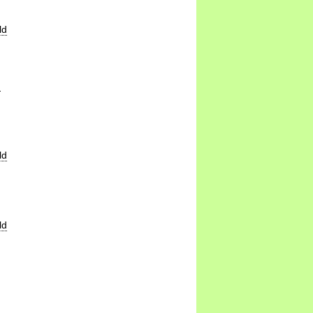
ld
d
ld
ld