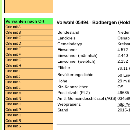
Vorwahlen nach Ort
Vorwahl 05494 - Badbergen (Hold
Orte mit A
Bundesland
Niede
Orte mit B
Landkreis
Osnab
Orte mit C
Orte mit D
Gemeindetyp
Kreis
Orte mit E
Einwohner
4.572
Orte mit F
Einwohner (männlich)
2.440
Orte mit G
Einwohner (weiblich)
2.132
Orte mit H
Fläche
79,11
Orte mit I
Bevölkerungsdichte
58 Ein
Orte mit J
Höhe
29 m 
Orte mit K
Kfz-Kennzeichen
OS
Orte mit L
Postleitzahl (PLZ)
49635
Orte mit M
Amtl. Gemeindeschlüssel (AGS)
03459
Orte mit N
Webpräsenz
http:/
Orte mit O
Orte mit P
Stand
2015-
Orte mit Q
Orte mit R
Orte mit S