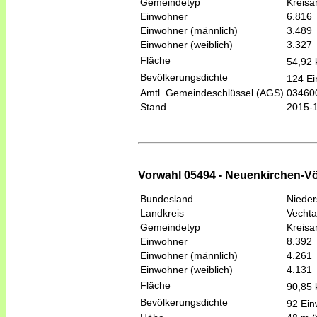
Gemeindetyp
Kreis
Einwohner
6.816
Einwohner (männlich)
3.489
Einwohner (weiblich)
3.327
Fläche
54,92
Bevölkerungsdichte
124 Ei
Amtl. Gemeindeschlüssel (AGS)
03460
Stand
2015-
Vorwahl 05494 - Neuenkirchen-Vö
Bundesland
Niede
Landkreis
Vechta
Gemeindetyp
Kreis
Einwohner
8.392
Einwohner (männlich)
4.261
Einwohner (weiblich)
4.131
Fläche
90,85
Bevölkerungsdichte
92 Ein