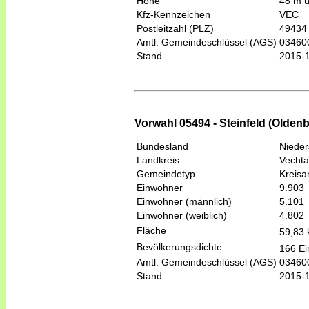
Höhe
48 m 
Kfz-Kennzeichen
VEC
Postleitzahl (PLZ)
49434
Amtl. Gemeindeschlüssel (AGS)
03460
Stand
2015-
Vorwahl 05494 - Steinfeld (Olden
Bundesland
Niede
Landkreis
Vechta
Gemeindetyp
Kreis
Einwohner
9.903
Einwohner (männlich)
5.101
Einwohner (weiblich)
4.802
Fläche
59,83
Bevölkerungsdichte
166 Ei
Amtl. Gemeindeschlüssel (AGS)
03460
Stand
2015-