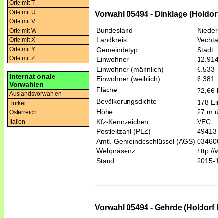
Orte mit T
Orte mit U
Vorwahl 05494 - Dinklage (Holdor
Orte mit V
Bundesland
Niede
Orte mit W
Landkreis
Vechta
Orte mit X
Gemeindetyp
Stadt
Orte mit Y
Orte mit Z
Einwohner
12.91
Einwohner (männlich)
6.533
Internationale
Einwohner (weiblich)
6.381
Vorwahlen
Fläche
72,66
Auslandsvorwahlen
Bevölkerungsdichte
178 Ei
Türkei
Höhe
27 m 
Österreich
Kfz-Kennzeichen
VEC
Italien
Postleitzahl (PLZ)
49413
Amtl. Gemeindeschlüssel (AGS)
03460
Webpräsenz
http:/
Stand
2015-
Vorwahl 05494 - Gehrde (Holdorf