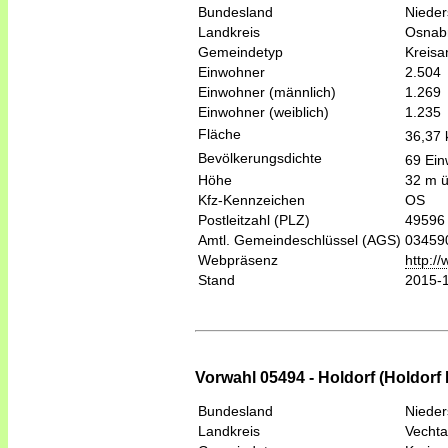
Bundesland
Niede
Landkreis
Osnab
Gemeindetyp
Kreis
Einwohner
2.504
Einwohner (männlich)
1.269
Einwohner (weiblich)
1.235
Fläche
36,37
Bevölkerungsdichte
69 Ein
Höhe
32 m 
Kfz-Kennzeichen
OS
Postleitzahl (PLZ)
49596
Amtl. Gemeindeschlüssel (AGS)
03459
Webpräsenz
http:/
Stand
2015-
Vorwahl 05494 - Holdorf (Holdorf
Bundesland
Niede
Landkreis
Vechta